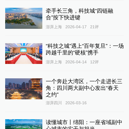
牵手长三角，科技城“四链融
合”按下快进键
澎湃上海
2026-04-17
21
评
“科技之城”遇上“百年复旦”：一场
跨越千里的“硬核”携手
澎湃上海
2026-04-14
12
评
一个奔赴大湾区，一个走进长三
角：四川两大副中心发出“春天
之约”
澎湃四川
2026-03-16
读懂城市丨绵阳：一座省域副中
心城市的实干与担当