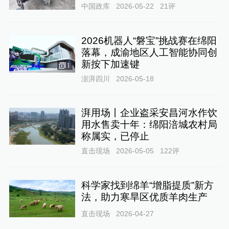
中国政库
2026-05-22
21
评
2026机器人“磐宝”挑战赛在绵阳
落幕，成渝地区人工智能协同创
新按下加速键
1
澎湃四川
2026-05-18
湃用场丨企业盗采安昌河水作饮
用水售卖十年：绵阳涪城农村局
称属实，已停止
直击现场
2026-05-05
122
评
科学家找到绵羊“增脂提质”新方
法，助力寒旱区优质羊肉生产
直击现场
2026-04-27