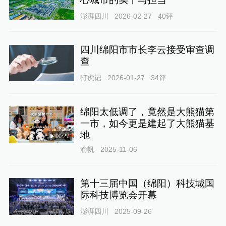
澎湃四川
2026-02-27
40
评
四川绵阳市市长李云接受审查调
查
打虎记
2026-01-27
34
评
绵阳太低调了，竟然是大熊猫第
一市，如今更是建起了大熊猫基
地
00:27
渝帆
2025-11-06
第十三届中国（绵阳）科技城国
际科技博览会开幕
澎湃四川
2025-09-26