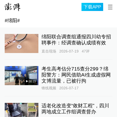
下载APP
#
绵阳
#
绵阳联合调查组通报四川幼专招
聘事件：经调查确认成绩有效
直击现场
2026-07-19
47
评
考生高考估分715查分299？绵
阳警方：网民借助AI生成虚假网
文博流量，已被行拘
00:19
锋线视频
2026-07-17
适老化改造变“敛财工程”，四川
两地成立工作组调查督办