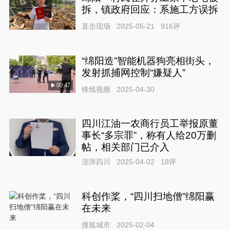
拆，镇政府回应：系施工方误拆
直击现场
2025-05-21
916
评
“绵阳造”智能机器狗亮相街头，
发射抓捕网控制“嫌疑人”
00:47
锋线视频
2025-04-30
四川江油一农商行员工举报原董
事长“多宗罪”，称有人给20万删
帖，相关部门已介入
澎湃四川
2025-04-02
18
评
科创作桨，“四川扫地僧”绵阳赢
在未来
搜狐城市
2025-02-04