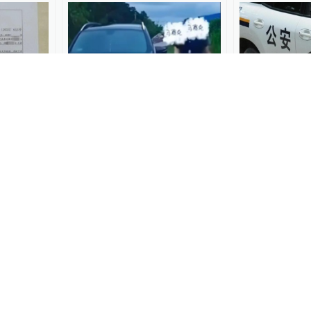
00:11
天，当事
广西“亮证”女司机被行拘5
青海省格尔木
肃宁县：
天，已被送至防城港市拘留
处一起机场旅
所执行
弹案件
25
锋线视频
2025-08-06
直击现场
2025-07
水驱赶讨
重庆一男子怀疑邻家两只猫
警方通报26