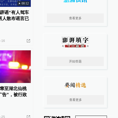
00:12
辟谣“有人驾车
两人散布谣言已
查看更多
-16
开始答题
窜至湖北仙桃
广告”，被行政
查看更多
-25