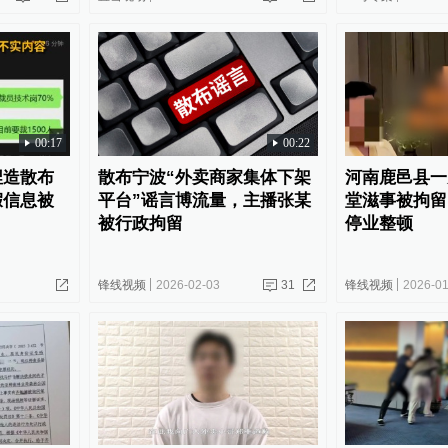
00:17
00:22
捏造散布
散布宁波“外卖商家集体下架
河南鹿邑县一
假信息被
平台”谣言博流量，主播张某
堂滋事被拘留
被行政拘留
停业整顿
锋线视频
2026-02-03
31
锋线视频
2026-01