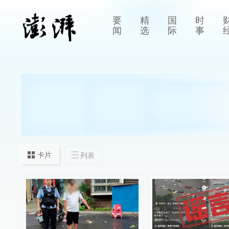
要
精
国
时
闻
选
际
事
卡片
列表