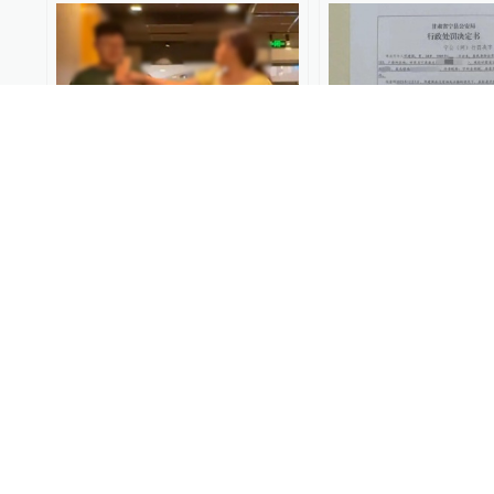
00:29
广东一女子掌掴麦当劳员
质疑校服质量被拘7
工，警方通报：女子被行拘5
人已申请再审，甘
日
正全面调查核实
锋线视频
2025-08-21
澎湃甘肃
2025-08-18
00:21
施工人员高空作业遭持刀威
借消防演练名义喷