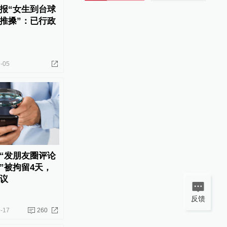
报“女生到台球
推搡”：已行政
-05
“发朋友圈评论
”被拘留4天，
议
反馈
-17
260