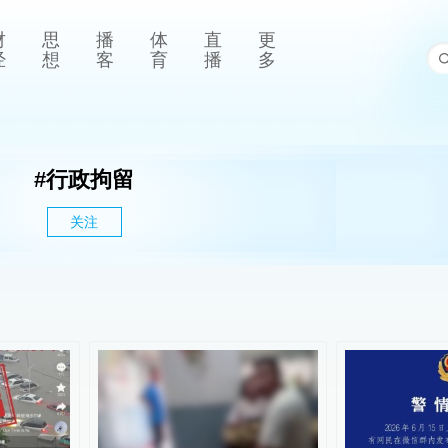
财
思
播
体
直
更
经
想
客
育
播
多
#
行政拘留
关注