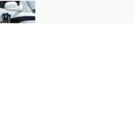
警方：成功查
客非法携带子
-21
00:18
岁男子在楼道偷