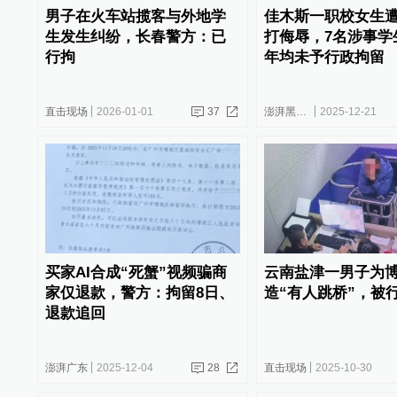
男子在火车站揽客与外地学
佳木斯一职校女生
生发生纠纷，长春警方：已
打侮辱，7名涉事学
行拘
年均未予行政拘留
直击现场
2026-01-01
37
澎湃黑龙江
2025-12-21
买家AI合成“死蟹”视频骗商
云南盐津一男子为
家仅退款，警方：拘留8日、
造“有人跳桥”，被
退款追回
澎湃广东
2025-12-04
28
直击现场
2025-10-30