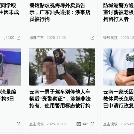
遭同学殴
餐馆贴歧视侮辱外卖员告
防城港警方通
生因未成
示，广东汕头通报：涉事店
室讨薪被老板
员被行拘
拘留打人者
100
澎湃广东
2025-12-06
锋线视频
2025-12
博流量编
云南一男子驾车别停他人车
云南一家长因
行拘3日
辆后“亮警察证”，涉嫌非法
教体局长免职
持有、使用警用标志被行拘
已申请行政复
直击现场
2025-10-15
342
直击现场
2025-09