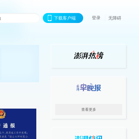
登录
下载客户端
无障碍
查看更多