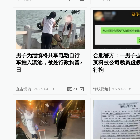
男子为泄愤将共享电动自行
合肥警方：一男子
车推入滇池，被处行政拘留7
某科技公司裁员虚
日
行拘
直击现场
2026-04-19
31
锋线视频
2026-03-18