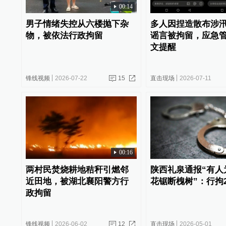
00:14
男子情绪失控从六楼抛下杂
多人因捏造散布涉
物，被依法行政拘留
谣言被拘留，应急
文提醒
锋线视频
2026-07-22
15
直击现场
2026-07-11
00:16
两村民焚烧耕地秸秆引燃邻
陕西礼泉通报“有人
近田地，被湖北襄阳警方行
花锯断槐树”：行拘
政拘留
锋线视频
2026-06-02
12
直击现场
2026-05-01