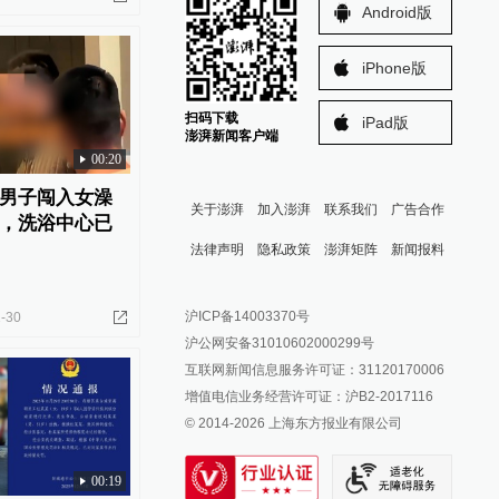
Android版
iPhone版
扫码下载
iPad版
澎湃新闻客户端
00:20
男子闯入女澡
关于澎湃
加入澎湃
联系我们
广告合作
，洗浴中心已
法律声明
隐私政策
澎湃矩阵
新闻报料
报料热线: 021-962866
澎湃新闻微博
沪ICP备14003370号
-30
报料邮箱: news@thepaper.cn
澎湃新闻公众号
沪公网安备31010602000299号
澎湃新闻抖音号
互联网新闻信息服务许可证：31120170006
派生万物开放平台
增值电信业务经营许可证：沪B2-2017116
© 2014-
2026
上海东方报业有限公司
IP SHANGHAI
SIXTH TONE
00:19