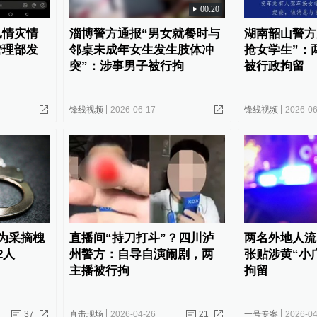
00:20
汛情灾情
淄博警方通报“男女就餐时与
湖南韶山警方
管理部发
邻桌未成年女生发生肢体冲
抢女学生”：
突”：涉事男子被行拘
被行政拘留
锋线视频
2026-06-17
锋线视频
2026-06
为采摘槐
直播间“持刀打斗”？四川泸
两名外地人流
2人
州警方：自导自演闹剧，两
张贴涉黄“小
主播被行拘
拘留
37
直击现场
2026-04-26
21
一号专案
2026-04