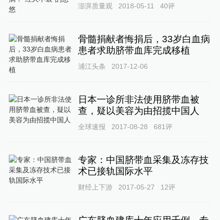
澎湃质量观
2018-05-11
40
评
骨髓捐献者悔捐后，33岁白血病
患者求助脐带血库完成移植
浦江头条
2017-12-06
日本一诊所非法使用脐带血被
查，疑以美容为由招揽中国人
全球速报
2017-08-28
681
评
专家：中国脐带血采集及冻存技
术已接轨国际水平
财经上下游
2017-05-27
12
评