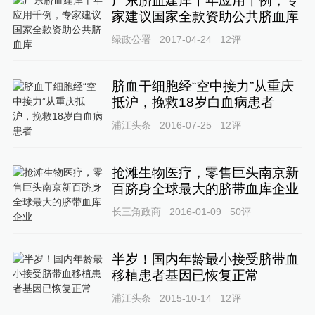
广东脐血建库十年应用千例，专
家建议国家全款资助公共脐血库
绿政公署
2017-04-24
12
评
脐血干细胞经“空中接力”从重庆
抵沪，挽救18岁白血病患者
浦江头条
2016-07-25
12
评
抢滩生物医疗，零售巨头南京新
百跻身全球最大的脐带血库企业
长三角政商
2016-01-09
50
评
半岁！国内年龄最小接受脐带血
移植患者基因已恢复正常
浦江头条
2015-10-14
12
评