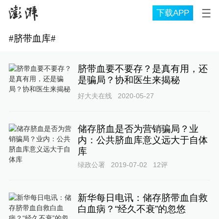
下载APP
#
脐带血库
#
脐带血要不要存？是真有用，还
是骗局？协和医生来揭秘
好大夫在线
2020-05-27
储存脐血是否为营销骗局？业
内：公共脐血库意义远大于自体
库
绿政公署
2019-07-02
12
评
新华每日电讯：储存脐带血自救
白血病？“经久不衰”的忽悠