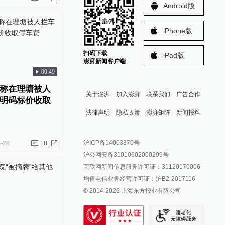
Android版
iPhone版
扫码下载
iPad版
澎湃新闻客户端
00:49
称在理塘被人
关于澎湃
加入澎湃
联系我们
广告合作
明码标价收取
法律声明
隐私政策
澎湃矩阵
新闻报料
报料热线: 021-962866
澎湃新闻微博
沪ICP备14003370号
-28
18
报料邮箱: news@thepaper.cn
澎湃新闻公众号
沪公网安备31010602000299号
澎湃新闻抖音号
互联网新闻信息服务许可证：31120170006
派生万物开放平台
增值电信业务经营许可证：沪B2-2017116
© 2014-
2026
上海东方报业有限公司
IP SHANGHAI
SIXTH TONE