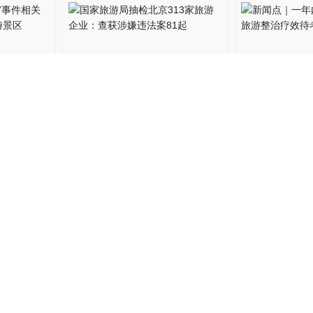
药”事件
国家旅游局抽检北京313家旅
新闻点｜一年
会镇等旅
游企业：查获涉嫌违法案81
云南旅游整治
起
40
中国政库
2017-07-25
31
@所有人
2017-03
台史上最
六部门联合发文解决出游
三问云南旅游