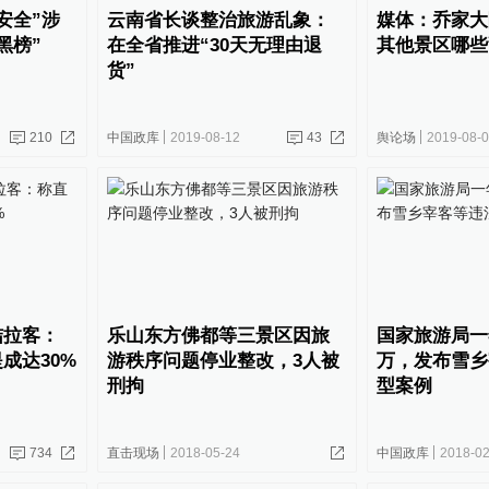
安全”涉
云南省长谈整治旅游乱象：
媒体：乔家大
黑榜”
在全省推进“30天无理由退
其他景区哪些
货”
210
中国政库
2019-08-12
43
舆论场
2019-08-
结拉客：
乐山东方佛都等三景区因旅
国家旅游局一年
成达30%
游秩序问题停业整改，3人被
万，发布雪乡
刑拘
型案例
734
直击现场
2018-05-24
中国政库
2018-02