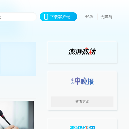
登录
下载客户端
无障碍
查看更多