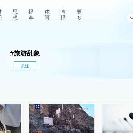
财
思
播
体
直
更
经
想
客
育
播
多
#
旅游乱象
关注