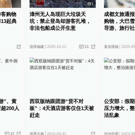
1
游客购物
漳州无人岛现巨大垃圾天
成都文旅通报
13起典
坑：禁止登岛却游客扎堆，
购物，大巴雪
非法包船成公开生意
导游、旅行社
澎湃福建
2025-10-12
21
直击现场
2025-03
游”、黄
西双版纳跟团游“货不对
公安部：假期
超200人
板”：4天酒店游客仅住1天被
压力增大，整
赶走
法乱象
37
澎湃云南
2024-03-31
法治中国
2023-09