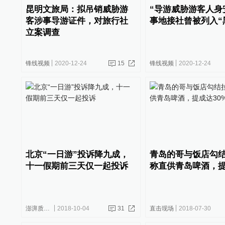
昆明文旅局：拟吊销威胁游
“导游威胁游客人身
客涉事导游证件，对旅行社
事地接社曾被列入“
立案调查
锋线视频
2020-12-24
15
锋线视频
2020-12-24
北京“一日游”投诉降九成，
青岛的哥与饭店勾
十一假期前三天仅一起投诉
称直供青岛啤酒，提
澎湃质量观
2018-10-04
31
直击现场
2018-07-30