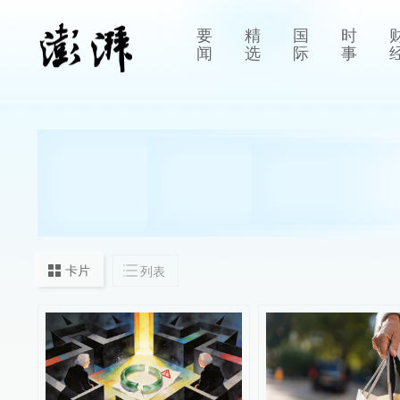
要
精
国
时
闻
选
际
事
卡片
列表