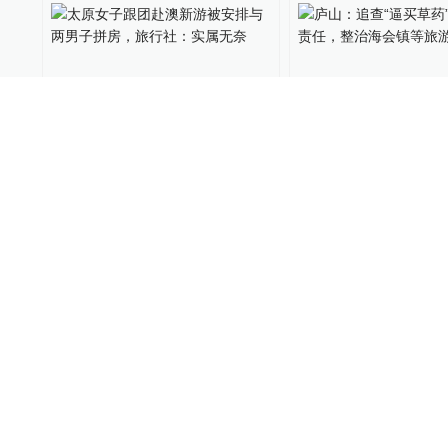
太原女子跟团赴澳新游被安
庐山：追查“逼买草
排与两男子拼房，旅行社：
相关责任，整治海
实属无奈
游景区
直击现场
2018-01-25
1061
中国政库
2017-09-26
【社论】丽江自我救赎
云南省长：本月出