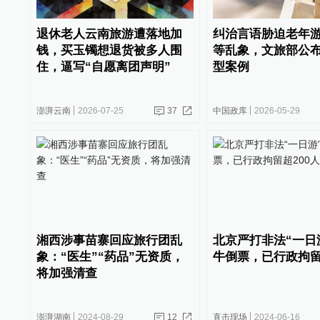
退休老人云南旅游遭落地加
纠治言语胁迫老年
钱，买玉镯想退货被多人围
等乱象，文旅部公布
住，逼写“自愿离团声明”
型案例
澎湃云南
2026-07-25
37
中国政库
2026-05-29
湘西涉事苗寨回应旅行团乱
北京严打非法“一日
象：“医生”“药品”无资质，
牛倒票，已行政拘留
将加强清查
澎湃湖南
2024-08-29
12
直击现场
2024-06-16