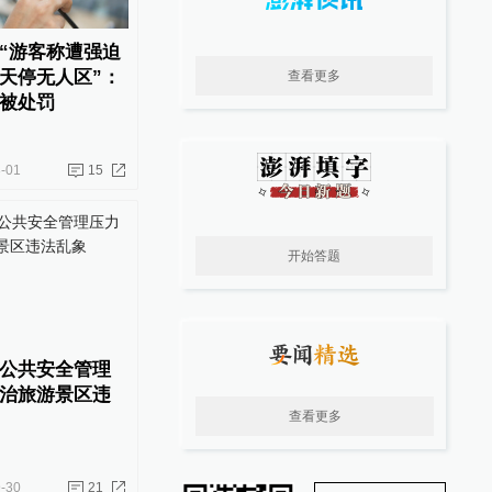
“游客称遭强迫
天停无人区”：
查看更多
被处罚
-01
15
开始答题
公共安全管理
治旅游景区违
查看更多
-30
21