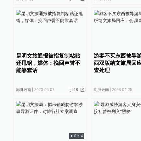
昆明文旅通报被指复制粘贴
游客不买东西被导
还甩锅，媒体：挽回声誉不
西双版纳文旅局回
能靠套话
查处理
澎湃云南
2023-06-07
18
澎湃云南
2023-04-25
01:14