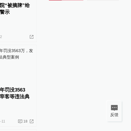
院“被摘牌”给
警示
02
罚没3563
宰客等违法典
反馈
-11
18