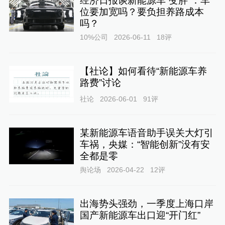
经济日报谈新能源车“变胖”：车
位要加宽吗？要负担养路成本
吗？
10%公司
2026-06-11
18
评
【社论】如何看待“新能源车养
路费”讨论
社论
2026-06-01
91
评
某新能源车语音助手误关大灯引
车祸，央媒：“智能创新”没有安
全都是零
舆论场
2026-04-22
12
评
出海势头强劲，一季度上海口岸
国产新能源车出口迎“开门红”