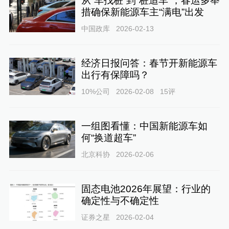
从“车找桩”到“桩追车”，春运多举
措确保新能源车主“满电”出发
中国政库
2026-02-13
经济日报问答：春节开新能源车
出行有保障吗？
10%公司
2026-02-08
15
评
一组图看懂：中国新能源车如
何“换道超车”
北京科协
2026-02-06
固态电池2026年展望：行业的
确定性与不确定性
证券之星
2026-02-04