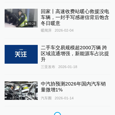
回家丨高速收费站暖心救援没电
车辆，一封手写感谢信背后饱含
冬日暖意
00:24
暖闻湃
2026-02-04
二手车交易规模超2000万辆 跨
区域流通增强，新能源车占比提
升
三亚发布
2026-01-18
中汽协预测2026年国内汽车销
量微增1%
汽车圈
2026-01-14