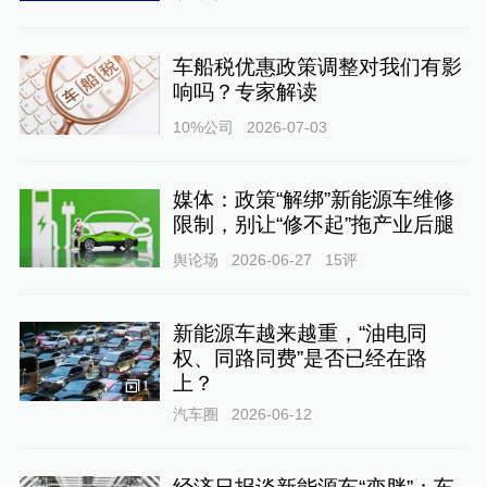
车船税优惠政策调整对我们有影
响吗？专家解读
10%公司
2026-07-03
媒体：政策“解绑”新能源车维修
限制，别让“修不起”拖产业后腿
舆论场
2026-06-27
15
评
新能源车越来越重，“油电同
权、同路同费”是否已经在路
上？
1
汽车圈
2026-06-12