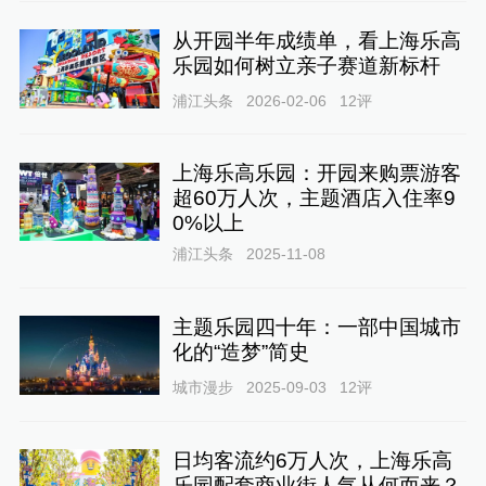
从开园半年成绩单，看上海乐高
乐园如何树立亲子赛道新标杆
浦江头条
2026-02-06
12
评
上海乐高乐园：开园来购票游客
超60万人次，主题酒店入住率9
0%以上
浦江头条
2025-11-08
主题乐园四十年：一部中国城市
化的“造梦”简史
城市漫步
2025-09-03
12
评
日均客流约6万人次，上海乐高
乐园配套商业街人气从何而来？