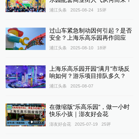
浦江头条
2025-08-24
15
评
过山车紧急制动因何引起？是否
安全？上海乐高乐园再作回应
浦江头条
2025-08-10
18
评
上海乐高乐园开园“满月”市场反
响如何？游乐项目排队多久？
浦江头条
2025-08-07
在微缩版“乐高乐园”，做一小时
快乐小孩｜澎友好会花
01:22
澎友好会花
2025-07-19
25
评