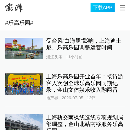
下载APP
#
乐高乐园
#
受台风“白海豚”影响，上海迪士
尼、乐高乐园调整运营时间
浦江头条
11小时前
上海乐高乐园开业首年：接待游
客人次创全球乐高乐园同期纪
录，金山文体娱乐收入翻两番
地产界
2026-07-05
12
评
上海轨交南枫线选线专项规划局
部调整，金山北站南移服务乐高