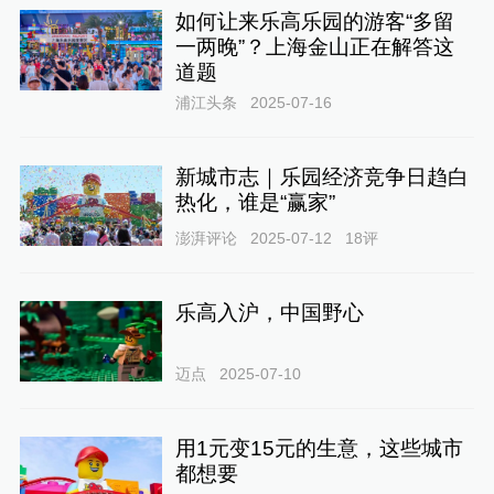
如何让来乐高乐园的游客“多留
一两晚”？上海金山正在解答这
道题
浦江头条
2025-07-16
新城市志｜乐园经济竞争日趋白
热化，谁是“赢家”
澎湃评论
2025-07-12
18
评
乐高入沪，中国野心
迈点
2025-07-10
用1元变15元的生意，这些城市
都想要