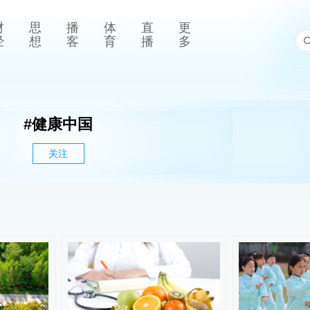
财
思
播
体
直
更
经
想
客
育
播
多
#
健康中国
关注