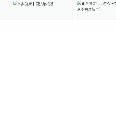
夯实健康中国法治根基
新年健康礼，怎么
【健康幸福过新年
长沙人大
2023-02-07
绿政公署
2023-01-25
心有所系｜永不言弃
心有所系｜医务工