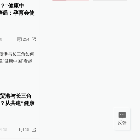
”？“健康中
辟谣：孕育会使
30
254
贸港与长三角
？从共建“健康
反馈
4-15
15