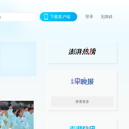
登录
下载客户端
无障碍
查看更多