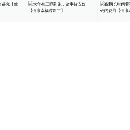
送有讲究
大年初三睡到饱，诸事皆安
假期长时间看
】
好【健康幸福过新年】
锁正确的姿势
新年】
绿政公署
2023-01-25
绿政公署
2023-01
作者的除
心有所系｜春节前的县城医
健康中国丨收