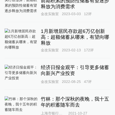
前期积累的预防性储蓄有望逐步
释放为消费需求
金改实验室
2023-03-03
12
评
1月新增居民存款超6万亿创新
高：超额储蓄从哪来，有望向哪
释放
金改实验室
2023-02-13
172
评
经济日报金观平：引导更多储蓄
向新兴产业投资
金改实验室
2022-08-25
47
评
竹林：那个深秋的夜晚，我十五
年的积蓄随车而去
上海市银行博物馆
2021-10-27