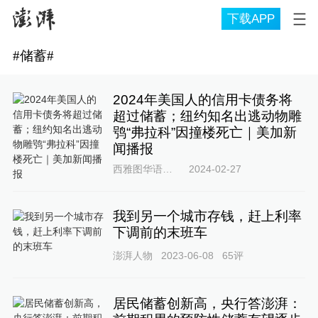
下载APP
#
储蓄
#
2024年美国人的信用卡债务将
超过储蓄；纽约知名出逃动物雕
鸮“弗拉科”因撞楼死亡｜美加新
闻播报
西雅图华语之声
2024-02-27
我到另一个城市存钱，赶上利率
下调前的末班车
澎湃人物
2023-06-08
65
评
居民储蓄创新高，央行答澎湃：