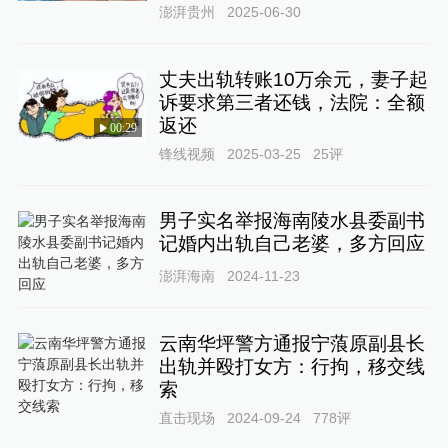
澎湃贵州
2025-06-30
丈夫出轨转账10万余元，妻子起
诉要求第三者还钱，法院：全额
返还
00:29
锋线视频
2025-03-25
25
评
男子实名举报海南陵水县委副书
记婚内出轨自己老婆，多方回应
澎湃海南
2024-11-23
云南华坪警方通报宁蒗原副县长
出轨并殴打女方：行拘，移交线
索
直击现场
2024-09-24
778
评