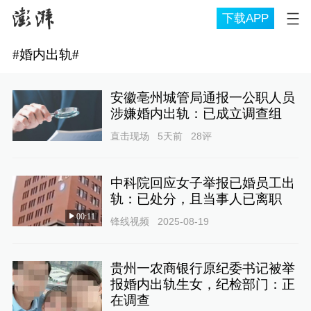
下载APP
#
婚内出轨
#
安徽亳州城管局通报一公职人员
涉嫌婚内出轨：已成立调查组
直击现场
5天前
28
评
中科院回应女子举报已婚员工出
轨：已处分，且当事人已离职
00:11
锋线视频
2025-08-19
贵州一农商银行原纪委书记被举
报婚内出轨生女，纪检部门：正
在调查