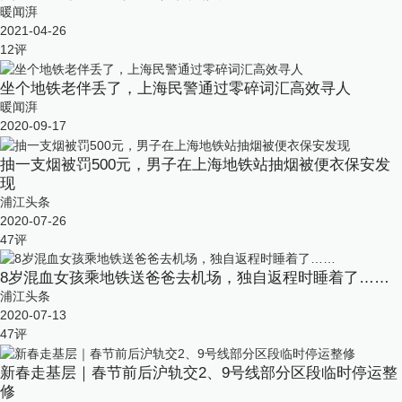
暖闻湃
2021-04-26
12
评
坐个地铁老伴丢了，上海民警通过零碎词汇高效寻人
暖闻湃
2020-09-17
抽一支烟被罚500元，男子在上海地铁站抽烟被便衣保安发
现
浦江头条
2020-07-26
47
评
8岁混血女孩乘地铁送爸爸去机场，独自返程时睡着了……
浦江头条
2020-07-13
47
评
新春走基层｜春节前后沪轨交2、9号线部分区段临时停运整
修