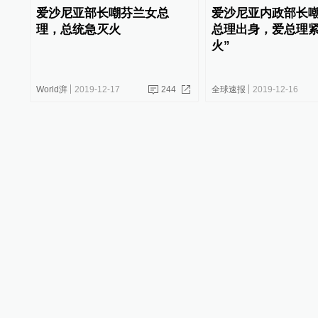
爱沙尼亚部长嘲芬兰女总
爱沙尼亚内政部长
理，总统急灭火
总理出身，爱总理紧
火”
World湃
2019-12-17
244
全球速报
2019-12-16