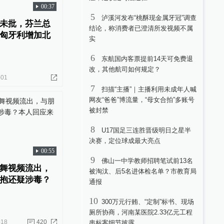
00:37
5
泸溪河发布“桃酥现金属牙冠”调查
未批，芬兰总
结论，称消费者已澄清所发视频不属
匈牙利增加北
实
6
东航国内客票提前14天可免费退
改，其他航司如何规定？
-01
7
扫描“主播”｜主播利用未成年人喊
网友“爸爸”博流量，“母女合拍”多账号
被封禁
8
U17国足三连胜晋级明日之星半
决赛，定位球成最大亮点
00:55
9
佛山一中学教师招聘笔试前13名
舞视频流出，
被淘汰、后5名进体检名单？市教育局
抱还疑涉毒？
通报
10
300万元行贿、“定制”标书、现场
厕所协商，河南某医院2.33亿元工程
-18
420
串标案细节披露