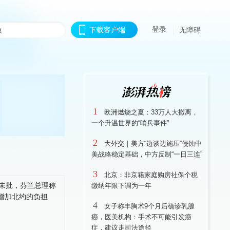
登录
下载客户端
无障碍
1
欧洲燃烧之夏：33万人大撤离，
一个升温世界的“哨兵事件”
2
大外交｜美方“边谈边施压”侵蚀中
美战略稳定基础，中方反制“一日三连”
3
北京：非京籍家庭购房社保个税
缴纳年限下调为一年
4
女子称丰胸术9个月后确诊乳腺
癌，医美机构：手术不可能引发癌
症，建议走司法途径