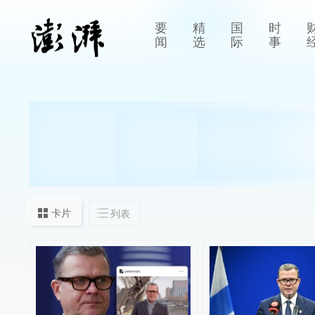
要
精
国
时
闻
选
际
事
卡片
列表