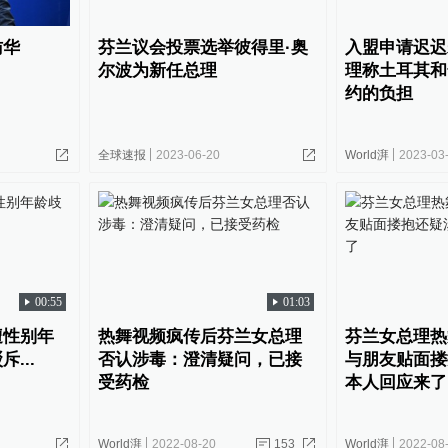
访华
芬兰议会投票选举彼得里·奥
入盟申请迟迟
尔波为新任总理
理称土耳其和
约的负担
全球速报
2023-06-20
World湃
2023-03
00:55
01:03
遭性别年
热舞视频疯传后芬兰女总理
芬兰女总理热
...
否认涉毒：澄清疑问，已接
与朋友贴面搂
受药检
本人回应来了
World湃
2022-08-20
153
World湃
2022-08