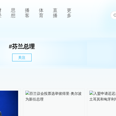
财
思
播
体
直
更
经
想
客
育
播
多
#
芬兰总理
关注