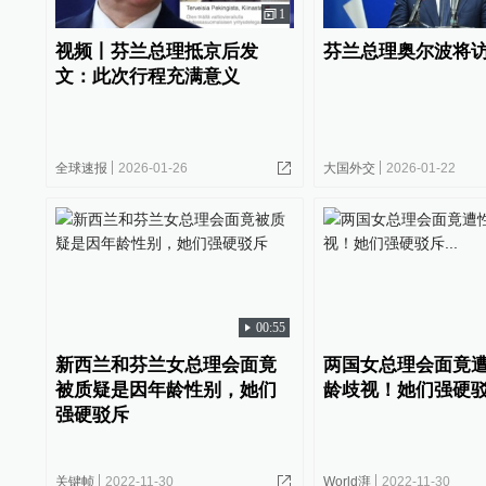
1
视频丨芬兰总理抵京后发
芬兰总理奥尔波将
文：此次行程充满意义
全球速报
2026-01-26
大国外交
2026-01-22
00:55
新西兰和芬兰女总理会面竟
两国女总理会面竟
被质疑是因年龄性别，她们
龄歧视！她们强硬驳斥
强硬驳斥
关键帧
2022-11-30
World湃
2022-11-30