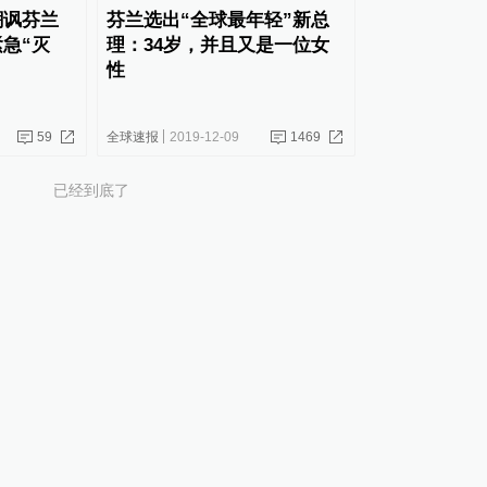
嘲讽芬兰
芬兰选出“全球最年轻”新总
急“灭
理：34岁，并且又是一位女
性
59
全球速报
2019-12-09
1469
已经到底了