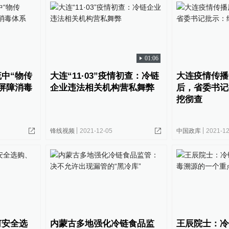
01:06
中“物传
大连“11·03”疫情初查：冷链
大连疫情传播
屏障消毒
企业违法相关机构营私舞弊
后，省委书记
挖彻查
锋线视频
2021-12-05
中国政库
2021-12
何安全选
内蒙古多地强化冷链食品监
王辰院士：冷