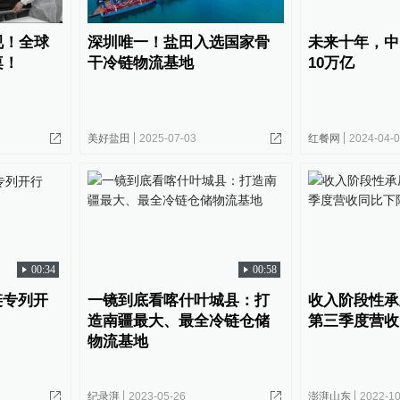
视！全球
深圳唯一！盐田入选国家骨
未来十年，中
桌！
干冷链物流基地
10万亿
美好盐田
2025-07-03
红餐网
2024-04-
00:34
00:58
链专列开
一镜到底看喀什叶城县：打
收入阶段性承
造南疆最大、最全冷链仓储
第三季度营收
物流基地
纪录湃
2023-05-26
澎湃山东
2022-10