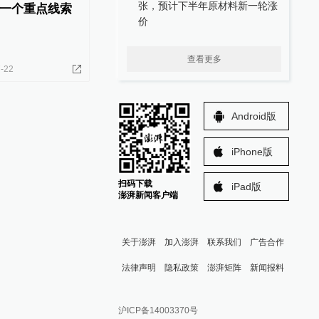
张，预计下半年原材料新一轮涨
一个重点线索
价
查看更多
-22
Android版
iPhone版
扫码下载
iPad版
澎湃新闻客户端
关于澎湃
加入澎湃
联系我们
广告合作
法律声明
隐私政策
澎湃矩阵
新闻报料
报料热线: 021-962866
澎湃新闻微博
沪ICP备14003370号
报料邮箱: news@thepaper.cn
澎湃新闻公众号