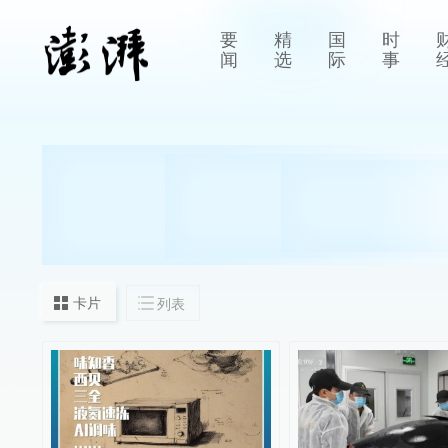
要
精
国
时
闻
选
际
事
卡片
列表