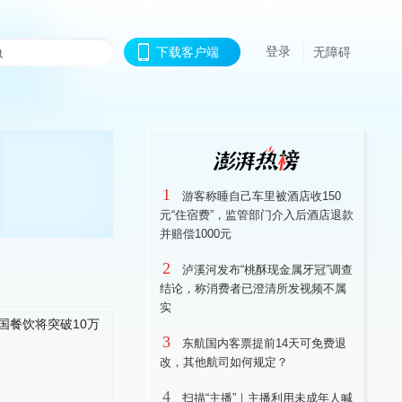
登录
下载客户端
无障碍
1
游客称睡自己车里被酒店收150
元“住宿费”，监管部门介入后酒店退款
并赔偿1000元
2
泸溪河发布“桃酥现金属牙冠”调查
结论，称消费者已澄清所发视频不属
实
3
东航国内客票提前14天可免费退
改，其他航司如何规定？
4
扫描“主播”｜主播利用未成年人喊