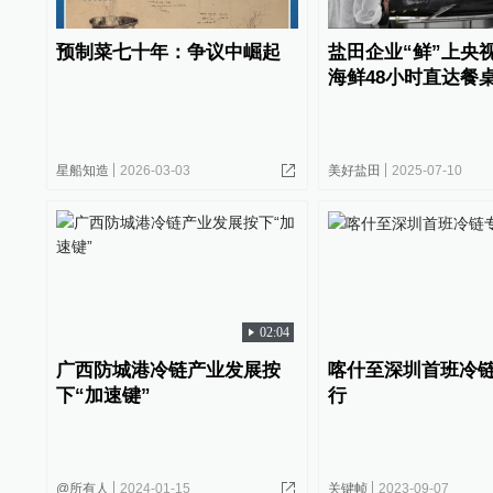
预制菜七十年：争议中崛起
盐田企业“鲜”上央
海鲜48小时直达餐
星船知造
2026-03-03
美好盐田
2025-07-10
02:04
广西防城港冷链产业发展按
喀什至深圳首班冷
下“加速键”
行
@所有人
2024-01-15
关键帧
2023-09-07