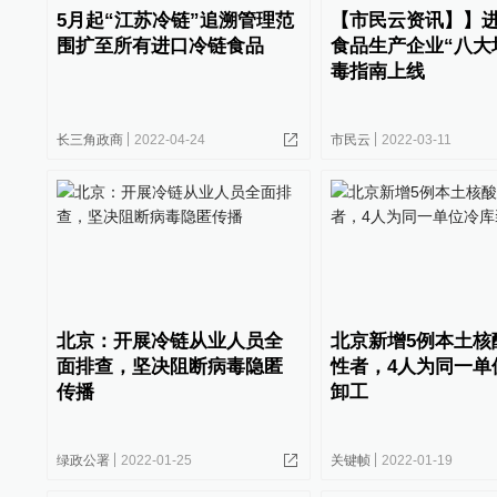
5月起“江苏冷链”追溯管理范
【市民云资讯】】
围扩至所有进口冷链食品
食品生产企业“八大
毒指南上线
长三角政商
2022-04-24
市民云
2022-03-11
北京：开展冷链从业人员全
北京新增5例本土核
面排查，坚决阻断病毒隐匿
性者，4人为同一单
传播
卸工
绿政公署
2022-01-25
关键帧
2022-01-19