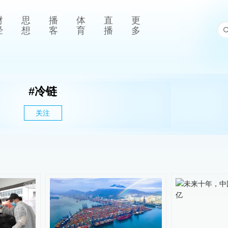
财
思
播
体
直
更
经
想
客
育
播
多
#
冷链
关注