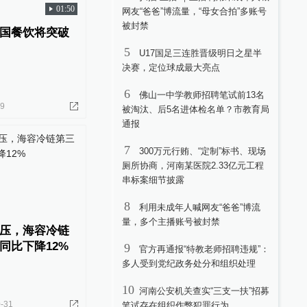
01:50
网友“爸爸”博流量，“母女合拍”多账号
被封禁
国餐饮将突破
5
U17国足三连胜晋级明日之星半
决赛，定位球成最大亮点
6
佛山一中学教师招聘笔试前13名
09
被淘汰、后5名进体检名单？市教育局
通报
7
300万元行贿、“定制”标书、现场
厕所协商，河南某医院2.33亿元工程
串标案细节披露
8
利用未成年人喊网友“爸爸”博流
量，多个主播账号被封禁
压，海容冷链
同比下降12%
9
官方再通报“特教老师招聘违规”：
多人受到党纪政务处分和组织处理
10
河南公安机关查实“三支一扶”招募
-31
笔试存在组织作弊犯罪行为