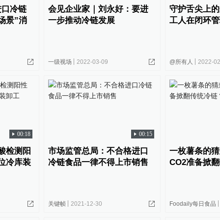
进口冷链
会见企业家｜刘永好：要进
守护舌尖上的
场景”消
一步推动冷链发展
工人在闭环管
一级视场
2022-03-09
@所有人
2022-02
00:18
00:15
酸检测阳
市场监管总局：不合格进口
一枚薯条的猜
位冷库装
冷链食品一律不得上市销售
CO2准备掀
关键帧
2021-12-30
Foodaily每日食品