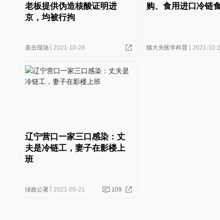
老板提供伪造核酸证明进
购、食用进口冷链
京，均被行拘
直击现场
2021-10-28
猫大夫医学科普
2021-10-
辽宁营口一家三口感染：丈
夫是冷链工，妻子在影楼上
班
绿政公署
2021-05-21
109