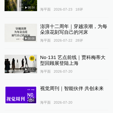
00:14
海平面
2026-07-23
18
评
澎湃十二周年｜穿越浪潮，为每
朵浪花刻写自己的河床
00:08
海平面
2026-07-22
28
评
No·131 艺点前线｜贾科梅蒂大
型回顾展登陆上海
02:12
海平面
2026-07-20
视觉周刊｜智能伙伴 共创未来
1
海平面
2026-07-20