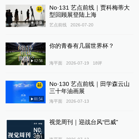
No·131 艺点前线｜贾科梅蒂大
型回顾展登陆上海
录像
艺点前线
2026-07-20
你的青春有几届世界杯？
02:58
海平面
2026-07-19
18
评
No·130 艺点前线｜田学森云山
三十年油画展
01:54
海平面
2026-07-13
视觉周刊｜迎战台风“巴威”
1