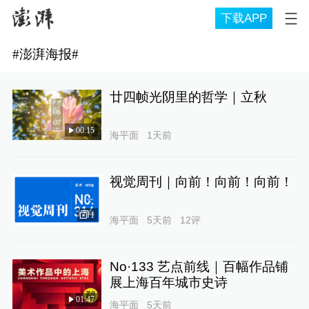
下载APP
#
澎湃海报
#
廿四帧光阴里的哲学｜立秋
00:15
海平面
1天前
视觉周刊｜向前！向前！向前！
1
海平面
5天前
12
评
No·133 艺点前线｜百幅作品铺
展上海百年城市史诗
01:47
海平面
5天前