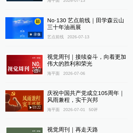
海平面
2026-07-13
No·130 艺点前线｜田学森云山
三十年油画展
录像
艺点前线
2026-07-13
视觉周刊｜接续奋斗，向着更加
伟大的胜利和荣光
1
海平面
2026-07-06
庆祝中国共产党成立105周年｜
风雨兼程，实干兴邦
03:22
海平面
2026-07-01
50
评
视觉周刊｜再走天路