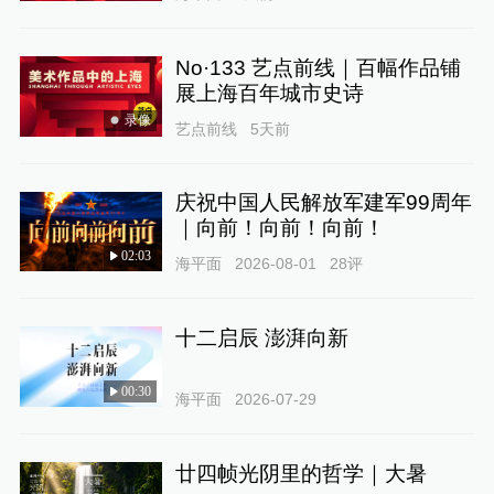
No·133 艺点前线｜百幅作品铺
展上海百年城市史诗
录像
艺点前线
5天前
庆祝中国人民解放军建军99周年
｜向前！向前！向前！
02:03
海平面
2026-08-01
28
评
十二启辰 澎湃向新
00:30
海平面
2026-07-29
廿四帧光阴里的哲学｜大暑