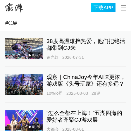
下载APP
#
CJ
#
38度高温难挡热爱，他们把绝活
都带到CJ来
03:27
追光灯
2026-07-31
观察｜ChinaJoy今年AI味更浓，
游戏版《头号玩家》还有多远？
10%公司
2025-08-03
28
评
“怎么全都在上海！”五湖四海的
爱好者齐聚CJ游戏展
01:39
大都会
2025-08-01