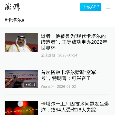
下载APP
#
卡塔尔
#
逝者｜他被誉为“现代卡塔尔的
缔造者”，主导成功申办2022年
世界杯
全球速报
2026-07-14
首次搭乘卡塔尔赠新“空军一
号”，特朗普：可兴奋了
00:11
World湃
2026-07-02
卡塔尔一工厂因技术问题发生爆
炸，致54人受伤18人失踪