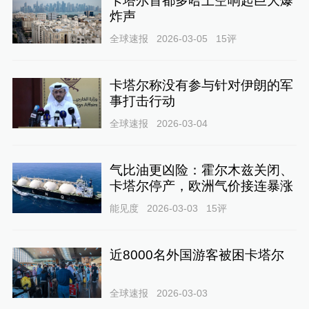
卡塔尔首都多哈上空响起巨大爆
炸声
全球速报
2026-03-05
15
评
卡塔尔称没有参与针对伊朗的军
事打击行动
全球速报
2026-03-04
气比油更凶险：霍尔木兹关闭、
卡塔尔停产，欧洲气价接连暴涨
能见度
2026-03-03
15
评
近8000名外国游客被困卡塔尔
全球速报
2026-03-03