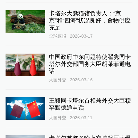
卡塔尔大熊猫馆负责人：“京
京”和“四海”状况良好，食物供应
充足
全球速报
2026-03-17
中国政府中东问题特使翟隽同卡
塔尔外交部国务大臣胡莱菲通电
话
大国外交
2026-03-16
王毅同卡塔尔首相兼外交大臣穆
罕默德通电话
大国外交
2026-03-11