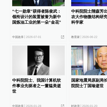
“七一勋章”获得者陈俊武：
中科院院士隋森芳
领衔设计的装置被誉为新中
农大作物微结构研
国炼油工业的第一朵“金花”
科学家
中国政库
2026-07-01
教育家
2026-06-22
中科院院士、我国计算机软
国家地震局原副局
件事业先驱者之一董韫美逝
院院士丁国瑜逝世
世
中国政库
2026-01-28
时政湃
2026-01-20