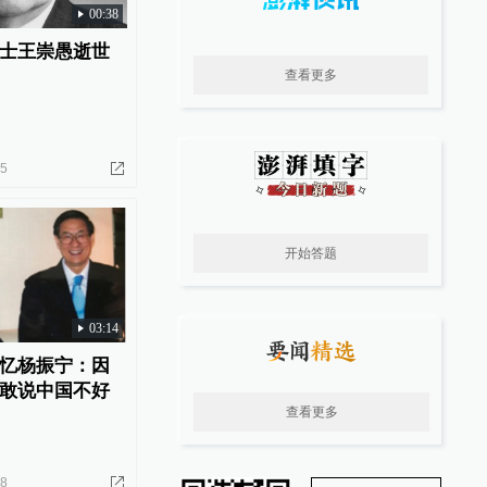
00:38
士王崇愚逝世
查看更多
05
开始答题
03:14
忆杨振宁：因
敢说中国不好
查看更多
18