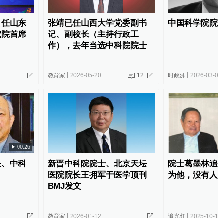
出任山东
张靖已任山西大学党委副书
中国科学院院
究院首席
记、副校长（主持行政工
作），去年当选中科院院士
教育家
2026-05-20
12
时政湃
2026-03-
00:26
长、中科
新晋中科院院士、北京天坛
院士葛墨林追
医院院长王拥军于医学顶刊
为他，没有人
BMJ发文
教育家
2026-01-12
追光灯
2025-10-