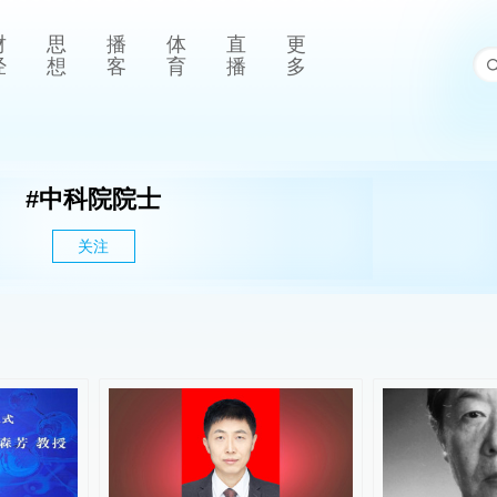
财
思
播
体
直
更
经
想
客
育
播
多
#
中科院院士
关注