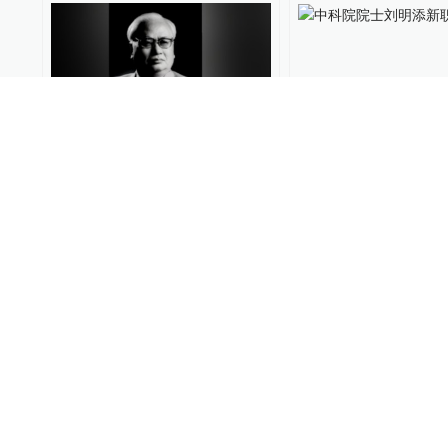
中科院院士、国际著名辐射
中科院院士刘明添
防护专家李德平逝世，享年
99岁
中国政库
2025-03-17
700
时政湃
2025-03-03
00:28
港媒：中科院院士卢煜明获
中科院院士、计算