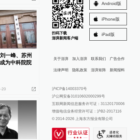
Android版
iPhone版
扫码下载
iPad版
澎湃新闻客户端
学刘一峰、苏州
关于澎湃
加入澎湃
联系我们
广告合作
成为中科院院
法律声明
隐私政策
澎湃矩阵
新闻报料
报料热线: 021-962866
澎湃新闻微博
沪ICP备14003370号
-20
报料邮箱: news@thepaper.cn
澎湃新闻公众号
沪公网安备31010602000299号
澎湃新闻抖音号
互联网新闻信息服务许可证：31120170006
派生万物开放平台
增值电信业务经营许可证：沪B2-2017116
© 2014-
2026
上海东方报业有限公司
IP SHANGHAI
SIXTH TONE