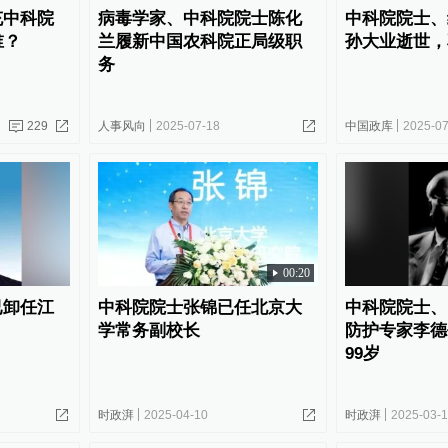
充中科院
病毒学家、中科院院士陈化
中科院院士、
谁？
兰履新中国农科院正局级职
孙大业逝世，
务
229
人事风向
2025-07-18
中国政库
2025-07
00:20
已卸任江
中科院院士张锦已任北京大
中科院院士、
学常务副校长
防护专家李德
99岁
时政湃
2025-04-10
时政湃
2025-03-