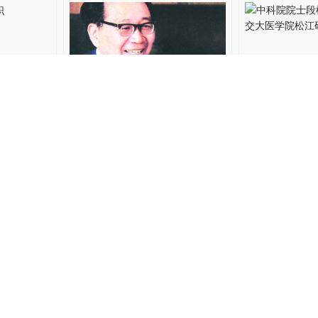
00:14
新职
中科院院士、大连理工大学
中科院院士段
教授邱大洪逝世，享年95岁
上海交大医学
中国政库
2025-01-11
12
人事风向
2024-11
01:06
机专家沈
中科院院士汤涛履新广州南
中科院院士、