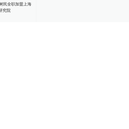
树民全职加盟
院松江研究院
-03
肝胆胰外科学