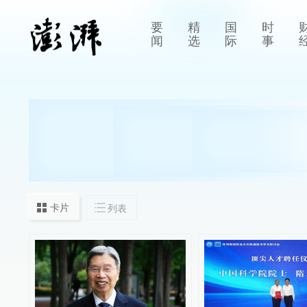
要
精
国
时
闻
选
际
事
卡片
列表