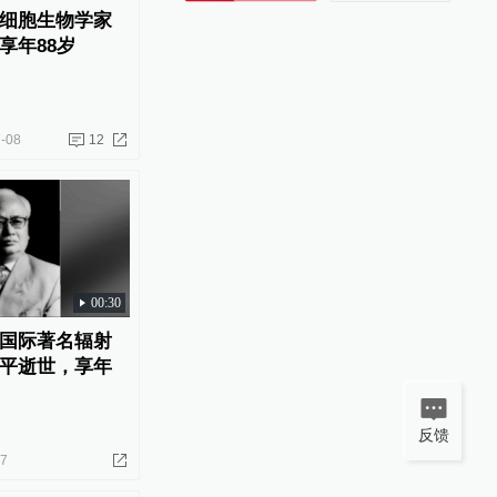
细胞生物学家
享年88岁
-08
12
00:30
国际著名辐射
平逝世，享年
反馈
17