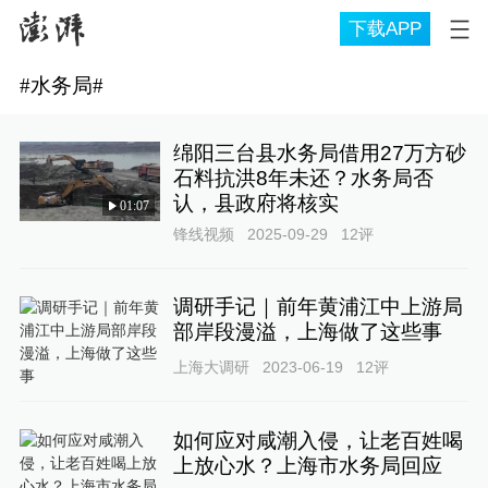
下载APP
#
水务局
#
绵阳三台县水务局借用27万方砂
石料抗洪8年未还？水务局否
认，县政府将核实
01:07
锋线视频
2025-09-29
12
评
调研手记｜前年黄浦江中上游局
部岸段漫溢，上海做了这些事
上海大调研
2023-06-19
12
评
如何应对咸潮入侵，让老百姓喝
上放心水？上海市水务局回应