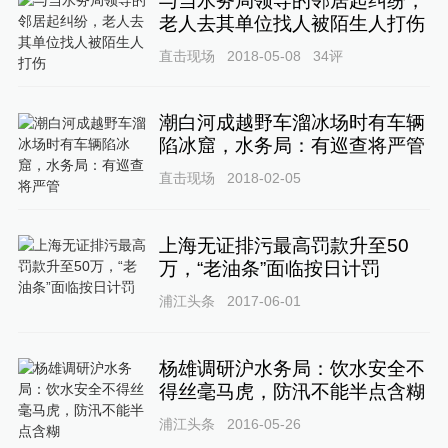
与当水务局领导的邻居起纠纷，
老人去其单位找人被陌生人打伤
直击现场
2018-05-08
34
评
潮白河成越野车溜冰场时有车辆
陷冰窟，水务局：有巡查将严管
直击现场
2018-02-05
上海无证排污最高罚款升至50
万，“老油条”面临按日计罚
浦江头条
2017-06-01
杨雄调研沪水务局：饮水安全不
得丝毫马虎，防汛不能半点含糊
浦江头条
2016-05-26