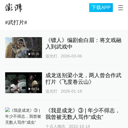
下载APP
#
武打片
#
《镖人》编剧俞白眉：将文戏融
入到武戏中
01:26
追光灯
2026-03-06
成龙送别梁小龙，两人曾合作武
打片《飞度卷云山》
00:34
追光灯
2026-01-18
《我是成龙》③ | 年少不得志，
我曾被无数人骂作“成虫”
十点人物志
2022-10-14