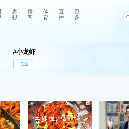
财
思
播
体
直
更
经
想
客
育
播
多
#
小龙虾
关注