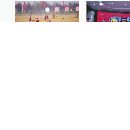
读懂城市｜从0到900亿，一
“潜江龙虾”在沪推
只小龙虾如何叩开潜江产业
推荐人和上海品质
大门
授证书
澎湃上海
2026-02-02
澎湃上海
2026-02-02
04:11
从“靠天吃饭”到“虾稻共
从一季鲜到四季红