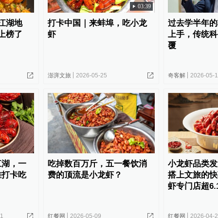
03:39
江湖地
打卡中国｜来蚌埠，吃小龙
过去学半年的
上榜了
虾
上手，传统科
覆
澎湃文旅
2026-05-25
奇客解
2026-05-
江湖，一
吃掉数百万斤，五一餐饮消
小龙虾品类发展
堆打卡吃
费的顶流是小龙虾？
搭上文旅的快
虾专门店超6.
11
红餐网
2026-05-09
红餐网
2026-04-