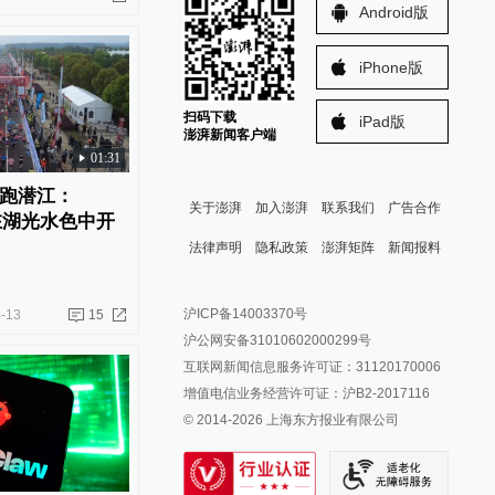
Android版
iPhone版
扫码下载
iPad版
澎湃新闻客户端
01:31
跑潜江：
关于澎湃
加入澎湃
联系我们
广告合作
”在湖光水色中开
法律声明
隐私政策
澎湃矩阵
新闻报料
报料热线: 021-962866
澎湃新闻微博
沪ICP备14003370号
-13
15
报料邮箱: news@thepaper.cn
澎湃新闻公众号
沪公网安备31010602000299号
澎湃新闻抖音号
互联网新闻信息服务许可证：31120170006
派生万物开放平台
增值电信业务经营许可证：沪B2-2017116
© 2014-
2026
上海东方报业有限公司
IP SHANGHAI
SIXTH TONE