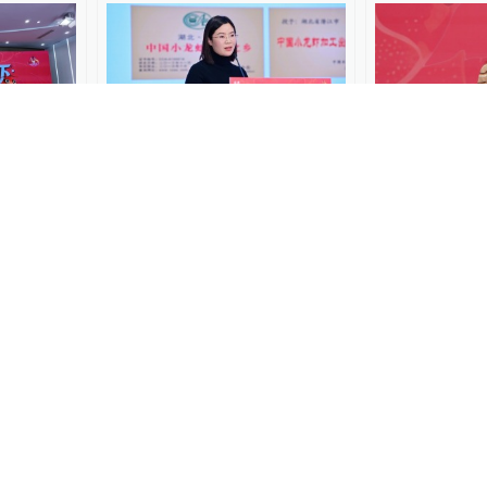
00:25
00:30
介，品牌
潜江首创“虾稻共作”，全国
潜江龙虾品牌
认证店获
推广近3000万亩
用视频让大家
澎湃上海
2026-02-02
澎湃上海
2026-02
04:24
，潜江龙
澎湃一“虾”：潜江龙虾走进
冬天也有小龙