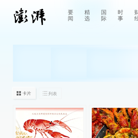
要
精
国
时
闻
选
际
事
卡片
列表