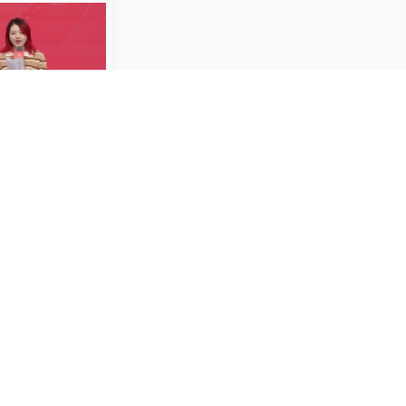
00:28
推荐人：希望
感受潜江魅力
-02
01:23
虾吃！湖北潜