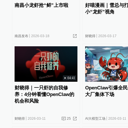
南昌小龙虾抢“鲜”上市啦
好喵漫画｜雪总与
小“龙虾”视角
南昌发布
2026-03-18
财晓得
2026-03-17
04:41
财晓得｜一只虾的自我修
OpenClaw引爆全
养：4分钟看懂OpenClaw的
大厂集体下场
机会和风险
财晓得
2026-03-11
25
AI大模型工场
2026-03-11