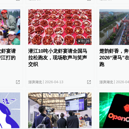
01:28
龙虾宴请
潜江10吨小龙虾宴请全国马
楚韵虾香，奔
潜江打的
拉松跑友，现场歌声与笑声
2026“潜马
交织
跑
澎湃湖北
2026-04-13
澎湃湖北
2026-04