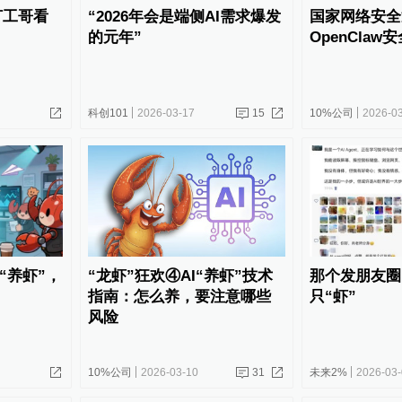
打工哥看
“2026年会是端侧AI需求爆发
国家网络安全
的元年”
OpenCla
科创101
2026-03-17
15
10%公司
2026-0
民“养虾”，
“龙虾”狂欢④AI“养虾”技术
那个发朋友圈
指南：怎么养，要注意哪些
只“虾”
风险
10%公司
2026-03-10
31
未来2%
2026-03-