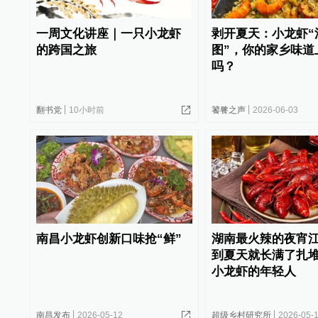
一周文化讲座｜一只小龙虾
剥开夏天：小龙虾“
的跨国之旅
图”，你的家乡味道
吗？
翻书党
10小时前
饕餮之声
2026-06-03
南昌小龙虾创新口味抢“鲜”
湖南最火辣的夜宵
到夏天就长满了扎
小龙虾的年轻人
南昌发布
2026-05-12
超级乡村研究所
2026-05-