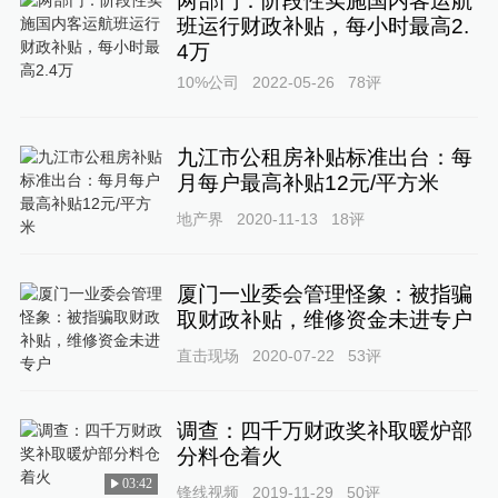
两部门：阶段性实施国内客运航
班运行财政补贴，每小时最高2.
4万
10%公司
2022-05-26
78
评
九江市公租房补贴标准出台：每
月每户最高补贴12元/平方米
地产界
2020-11-13
18
评
厦门一业委会管理怪象：被指骗
取财政补贴，维修资金未进专户
直击现场
2020-07-22
53
评
调查：四千万财政奖补取暖炉部
分料仓着火
03:42
锋线视频
2019-11-29
50
评