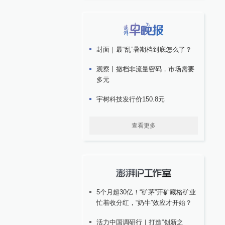
封面｜最“乱”暑期档到底怎么了？
观察丨撤档非流量密码，市场需要
多元
宇树科技发行价150.8元
查看更多
5个月超30亿！“矿茅”开矿藏格矿业
忙着收分红，“奶牛”效应才开始？
活力中国调研行｜打造“创新之