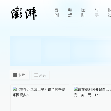
要
精
国
时
闻
选
际
事
卡片
列表