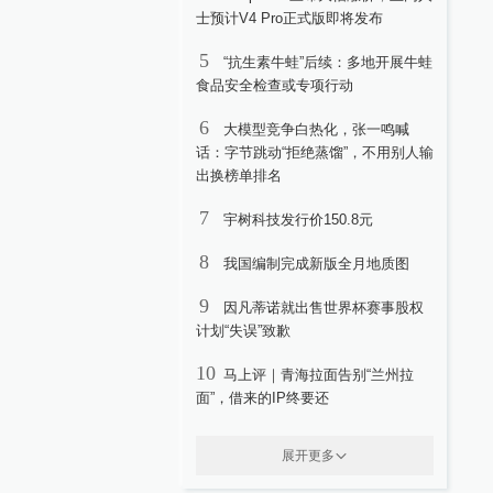
士预计V4 Pro正式版即将发布
5
“抗生素牛蛙”后续：多地开展牛蛙
食品安全检查或专项行动
6
大模型竞争白热化，张一鸣喊
话：字节跳动“拒绝蒸馏”，不用别人输
出换榜单排名
7
宇树科技发行价150.8元
8
我国编制完成新版全月地质图
9
因凡蒂诺就出售世界杯赛事股权
计划“失误”致歉
10
马上评｜青海拉面告别“兰州拉
面”，借来的IP终要还
展开更多