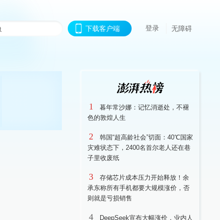
登录
下载客户端
无障碍
1
暮年常沙娜：记忆消逝处，不褪
色的敦煌人生
2
韩国“超高龄社会”切面：40℃国家
灾难状态下，2400名首尔老人还在巷
子里收废纸
3
存储芯片成本压力开始释放！余
承东称所有手机都要大规模涨价，否
则就是亏损销售
4
DeepSeek宣布大幅涨价，业内人