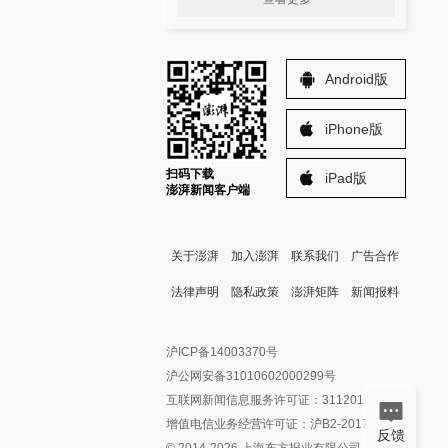
Android版
iPhone版
扫码下载
iPad版
澎湃新闻客户端
关于澎湃
加入澎湃
联系我们
广告合作
法律声明
隐私政策
澎湃矩阵
新闻报料
报料热线: 021-962866
澎湃新闻微博
沪ICP备14003370号
报料邮箱: news@thepaper.cn
澎湃新闻公众号
沪公网安备31010602000299号
澎湃新闻抖音号
互联网新闻信息服务许可证：31120170006
派生万物开放平台
增值电信业务经营许可证：沪B2-2017116
反馈