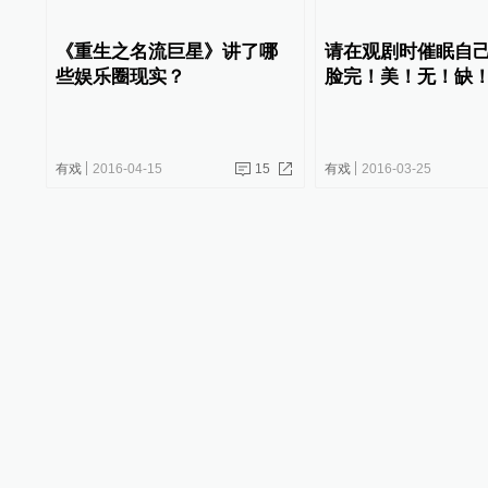
《重生之名流巨星》讲了哪
请在观剧时催眠自
些娱乐圈现实？
脸完！美！无！缺
有戏
2016-04-15
15
有戏
2016-03-25