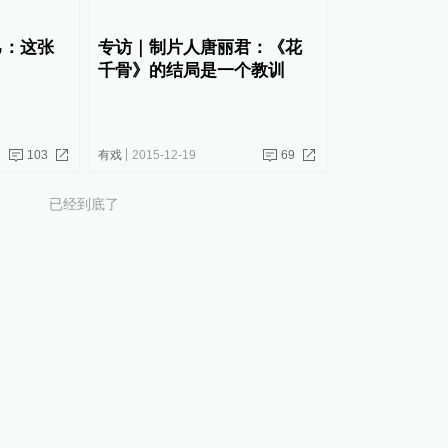
己：这张
专访｜制片人唐丽君：《花
！
千骨》的结局是一个教训
103
有戏
2015-12-19
69
已经到底了