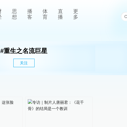
财
思
播
体
直
更
经
想
客
育
播
多
#
重生之名流巨星
关注