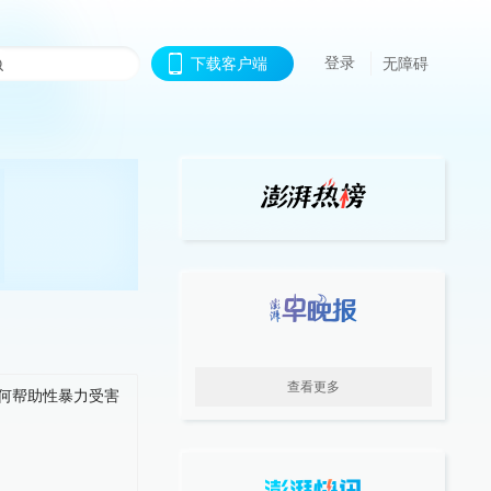
登录
下载客户端
无障碍
查看更多