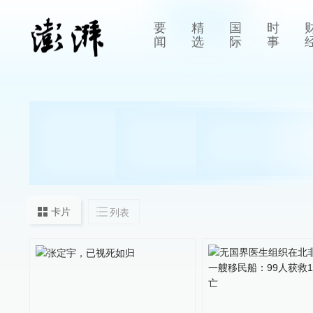
要
精
国
时
闻
选
际
事
卡片
列表