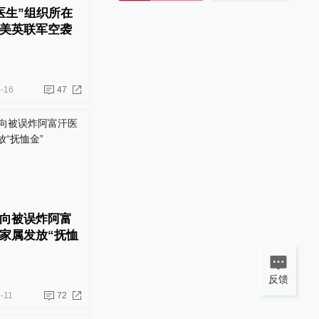
医生”组织所在
美英联军空袭
-16
47
向被误炸阿富
家属发放“抚恤
反馈
-11
72