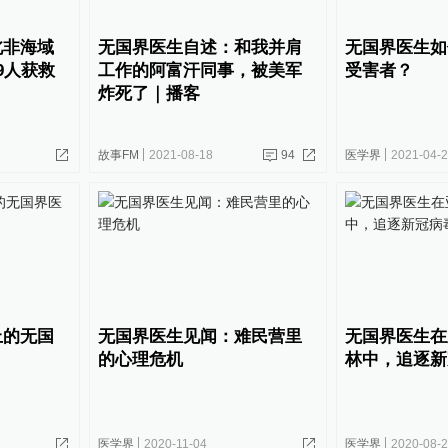
北非海域
无国界医生自述：和我并肩
无国界医生如
9人获救
工作的阿富汗同事，被美军
受害者？
炸死了｜播客
故事FM
2021-08-18
94
医学界
2021-04-
上的无国
无国界医生见闻：难民营里
无国界医生在
的心理危机
林中，追逐新
医学界
2020-11-04
医学界
2020-08-