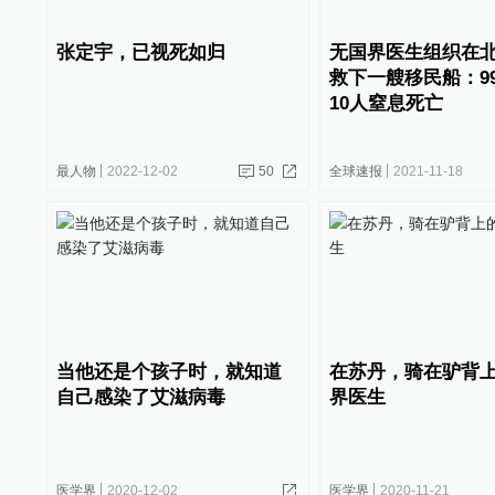
张定宇，已视死如归
无国界医生组织在
救下一艘移民船：9
10人窒息死亡
最人物
2022-12-02
50
全球速报
2021-11-18
当他还是个孩子时，就知道
在苏丹，骑在驴背
自己感染了艾滋病毒
界医生
医学界
2020-12-02
医学界
2020-11-21