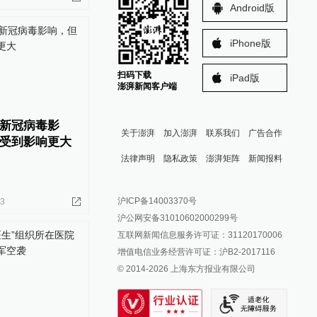
Android版
iPhone版
扫码下载
iPad版
澎湃新闻客户端
到新冠病毒影
关于澎湃
加入澎湃
联系我们
广告合作
受到影响更大
法律声明
隐私政策
澎湃矩阵
新闻报料
报料热线: 021-962866
澎湃新闻微博
沪ICP备14003370号
03
报料邮箱: news@thepaper.cn
澎湃新闻公众号
沪公网安备31010602000299号
澎湃新闻抖音号
互联网新闻信息服务许可证：31120170006
派生万物开放平台
增值电信业务经营许可证：沪B2-2017116
© 2014-
2026
上海东方报业有限公司
IP SHANGHAI
SIXTH TONE