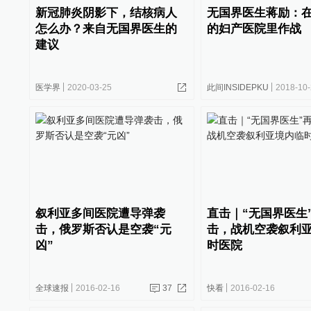
​新冠肺炎阴影下，结核病人
无国界医生蒋励：
怎么办？来自无国界医生的
的妇产医院里作战
建议
医学界
2020-03-25
此间INSIDEPKU
2018-10
叙利亚多间医院遭导弹袭
直击｜“无国界医生
击，俄罗斯否认是空袭“元
击，战机空袭叙利
凶”
时医院
全球速报
2016-02-16
37
快看
2016-02-16