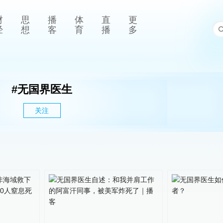
财
思
播
体
直
更
经
想
客
育
播
多
#
无国界医生
关注