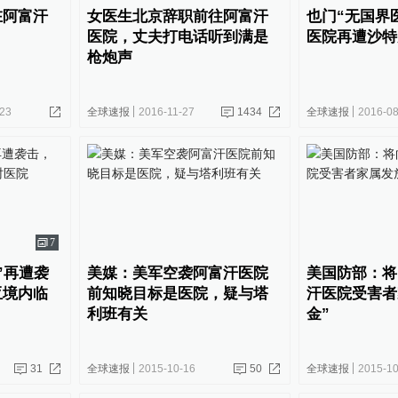
在阿富汗
女医生北京辞职前往阿富汗
也门“无国界
医院，丈夫打电话听到满是
医院再遭沙特
枪炮声
-23
全球速报
2016-11-27
1434
全球速报
2016-08
7
”再遭袭
美媒：美军空袭阿富汗医院
美国防部：将
亚境内临
前知晓目标是医院，疑与塔
汗医院受害者
利班有关
金”
31
全球速报
2015-10-16
50
全球速报
2015-10