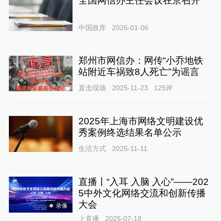
全国网信办主任会议在京召开
中国政库
2026-01-06
郑州市网信办：网传“小乔地铁
站附近车祸致8人死亡”为谣言
直击现场
2025-11-23
125
评
2025年上海市网络文明建设优
秀案例终选结果名单公示
生活方式
2025-11-11
直播丨“入耳 入脑 入心”——202
5中外文化网络交流和创新传播
大会
录像
上直播
2025-07-18