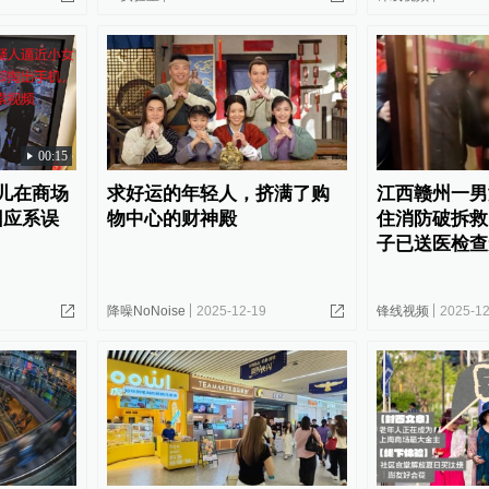
00:15
儿在商场
求好运的年轻人，挤满了购
江西赣州一男
回应系误
物中心的财神殿
住消防破拆救
子已送医检查
降噪NoNoise
2025-12-19
锋线视频
2025-12