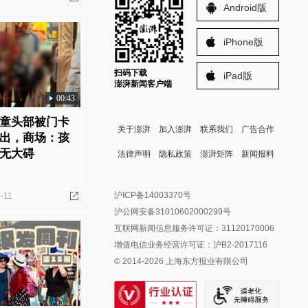
Android版
iPhone版
扫码下载
iPad版
澎湃新闻客户端
00:43
童头部被门卡
关于澎湃
加入澎湃
联系我们
广告合作
出，商场：孩
无大碍
法律声明
隐私政策
澎湃矩阵
新闻报料
报料热线: 021-962866
澎湃新闻微博
沪ICP备14003370号
-11
报料邮箱: news@thepaper.cn
澎湃新闻公众号
沪公网安备31010602000299号
澎湃新闻抖音号
互联网新闻信息服务许可证：31120170006
派生万物开放平台
增值电信业务经营许可证：沪B2-2017116
© 2014-
2026
上海东方报业有限公司
IP SHANGHAI
SIXTH TONE