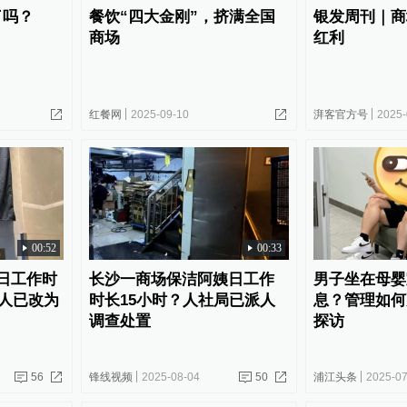
了吗？
餐饮“四大金刚”，挤满全国
银发周刊｜商
商场
红利
红餐网
2025-09-10
湃客官方号
2025-
00:52
00:33
日工作时
长沙一商场保洁阿姨日工作
男子坐在母婴
2人已改为
时长15小时？人社局已派人
息？管理如何
调查处置
探访
56
锋线视频
2025-08-04
50
浦江头条
2025-07