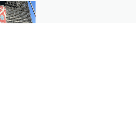
六百YOUNG启
明年一季度试
-29
12
00:26
再出手”，盲人