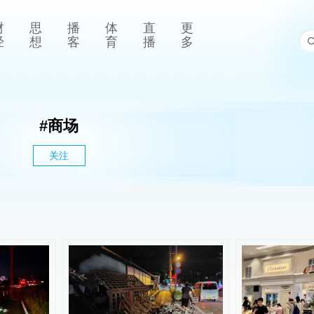
财
思
播
体
直
更
经
想
客
育
播
多
#
商场
关注