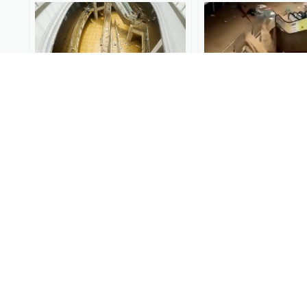
01:01
积水深约2.6米！贵州榕江最
洪水致贵州榕江最
大商场负一楼尚有近半积水
淹，商户：今日负
未排
积水，暂未营业
影子调查
2025-06-26
锋线视频
2025-06-25
台湾台中新光三越商场爆炸
深圳一商场内增设“