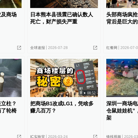
波及商场
日本熊本县强震已确认数人
头部商场疯抢
死亡，财产损失严重
背后是巨大的
全球速报
2026-07-28
红餐网
2026-07-
08:52
装立柱？
把商场B1改成LG1，凭啥多
深圳一商场电
挡了轮椅
赚几百万？
仓鼠娃娃机”
架
IC实验室
2026-03-24
锋线视频
2026-03