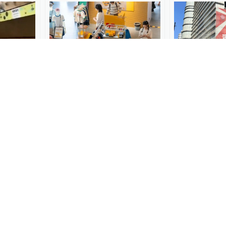
00:40
大商场被
千万厕所？抽象商场？中
上海徐家汇新
一楼仍有
国“十最”商场，解码线下消
动改造，有望
费
营业
肖明超-趋势观察
2025-05-01
浦江头条
2025-03
00:08
父婴室”
餐厅加速抛弃商场？
“她需要时我