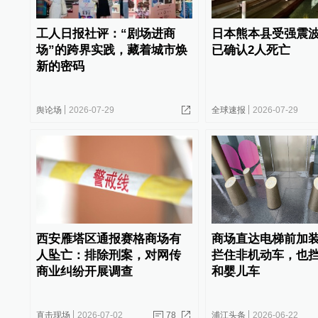
工人日报社评：“剧场进商
日本熊本县受强震
场”的跨界实践，藏着城市焕
已确认2人死亡
新的密码
舆论场
2026-07-29
全球速报
2026-07-29
西安雁塔区通报赛格商场有
商场直达电梯前加
人坠亡：排除刑案，对网传
拦住非机动车，也
商业纠纷开展调查
和婴儿车
直击现场
2026-07-02
78
浦江头条
2026-06-22