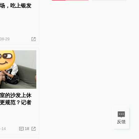
场，吃上银发
08-29
室的沙发上休
更规范？记者
反馈
-14
18