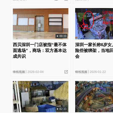
00:19
西贝深圳一门店被指“最不体
深圳一家长称6岁女
面逃场”，商场：双方基本达
险些被绑架，当地
成共识
会
锋线视频
2026-02-04
锋线视频
2026-01-22
02:33