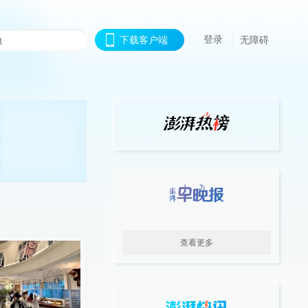
登录
下载客户端
无障碍
查看更多