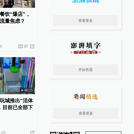
餐饮“爆店”，
流量焦虑？
查看更多
08
37
开始答题
00:25
玩城推出“活体
，目前已全部下
查看更多
-05