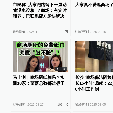
市民称“店家跑路留下一屋动
大家真不爱逛商场
物没水没粮”？商场：有定时
喂养，已联系店方尽快解决
锋线视频
2025-11-19
江瀚视野
2025-09-15
01:50
马上测｜商场厕纸脏吗？实
长沙“商场保洁阿姨
测10家：菌落总数都达标了
长15小时”后续：2
8小时工作制
影子调查
2025-08-27
106
锋线视频
2025-08-05