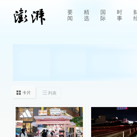
要
精
国
时
闻
选
际
事
卡片
列表