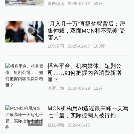
直击现场
2025-08-12
53
评
“月入几十万”直播梦醒背后：密
集仲裁，双面MCN和不完美“受
害人”
10%公司
2025-02-07
103
评
播客平台、机构媒体、短剧公
司……如何把握内容消费新增
量？
澎湃上海
2024-09-29
12
评
MCN机构用AI造谣最高峰一天写
七千篇，实际控制人被行拘
06:33
锋线视频
2024-06-15