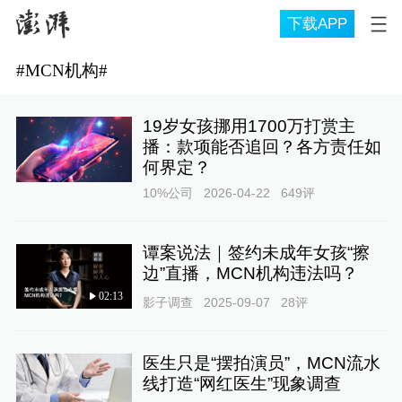
下载APP
#
MCN机构
#
19岁女孩挪用1700万打赏主
播：款项能否追回？各方责任如
何界定？
10%公司
2026-04-22
649
评
谭案说法｜签约未成年女孩“擦
边”直播，MCN机构违法吗？
02:13
影子调查
2025-09-07
28
评
医生只是“摆拍演员”，MCN流水
线打造“网红医生”现象调查