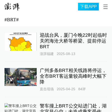
下载APP
#
BRT
#
迎战台风，厦门今晚22时起临时
关闭海沧大桥等桥梁、提前停运
BRT
澎湃福建
2025-08-13
广州多条BRT相关线路将停运，
全市BRT客运量较高峰时大幅下
降
直击现场
2025-04-25
84
评
警车撞上BRT公交站进门处，湖
北宜昌公交：未造成乘客受伤