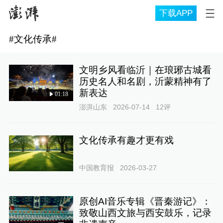
下载APP
#
文化传承
#
文明乡风看临沂｜在琅琊古城看
历史名人和名剧，沂蒙精神有了
新表达
01:18
澎湃山东
2026-07-14
12
评
文化传承有趣才更有戏
中国教育报
2026-03-27
原创AI音乐专辑《晋秦游记》：
致敬山西文旅与西安鼓乐，记录