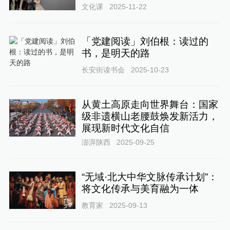
文化课
2025-11-22
「党建阅读」刘伯根：读过的
书，是明天的路
长安街读书会
2025-10-23
从黄土高原走向世界舞台：国家
级非遗横山老腰鼓焕发新活力，
展现新时代文化自信
澎湃陕西
2025-09-25
“无域·北大中华文脉传承计划”：
将文化传承与美育融为一体
教育家
2025-09-13