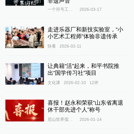
非遗声音
1
一个符号工作室
2026-03-17
走进乐器厂和新技实验室，“小
小艺术工程师”体验非遗传承
2
快看
2026-02-11
让典籍“活”起来，和平书院推
出“国学传习社”项目
文化课
2026-02-10
12
评
喜报！赵永和荣获“山东省离退
休干部先进个人”称号
尼山世界儒学中心
2026-01-14