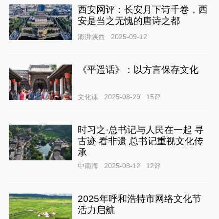
西安网评：长安月下诗千卷，西
安是当之无愧的唐诗之都
澎湃陕西
2025-09-12
《平遥话》：以方言保存文化
文化课
2025-08-29
15
评
时习之·总书记与人民在一起 寻
古迹 看非遗 总书记重视文化传
承
中南海
2025-08-12
12
评
2025年呼和浩特市网络文化节
活力启航