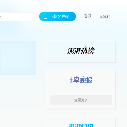
登录
下载客户端
无障碍
查看更多