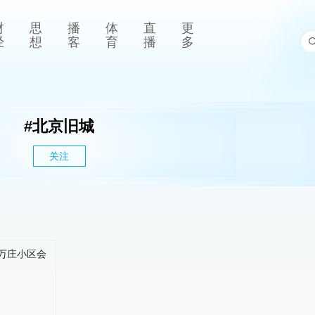
财
思
播
体
直
更
经
想
客
育
播
多
#
北京旧城
关注