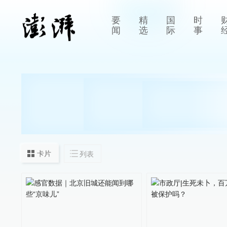
要
精
国
时
闻
选
际
事
卡片
列表