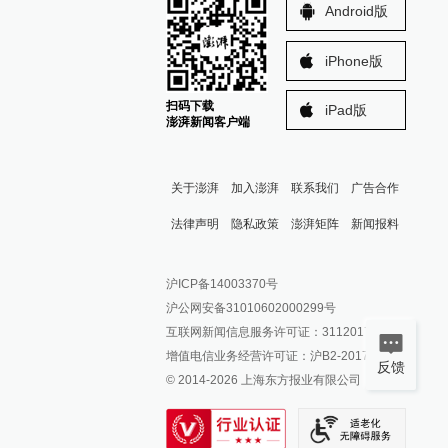
Android版
iPhone版
扫码下载
iPad版
澎湃新闻客户端
关于澎湃
加入澎湃
联系我们
广告合作
法律声明
隐私政策
澎湃矩阵
新闻报料
报料热线: 021-962866
澎湃新闻微博
沪ICP备14003370号
报料邮箱: news@thepaper.cn
澎湃新闻公众号
沪公网安备31010602000299号
澎湃新闻抖音号
互联网新闻信息服务许可证：31120170006
派生万物开放平台
增值电信业务经营许可证：沪B2-2017116
反馈
© 2014-
2026
上海东方报业有限公司
IP SHANGHAI
SIXTH TONE