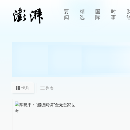
要
精
国
时
闻
选
际
事
卡片
列表