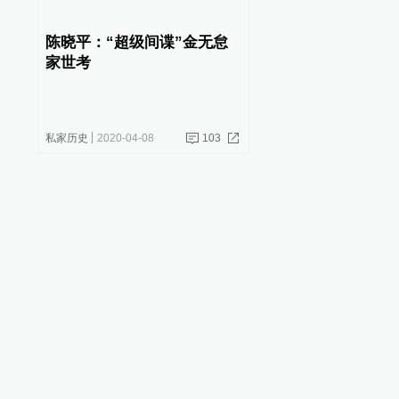
陈晓平：“超级间谍”金无怠
家世考
私家历史
2020-04-08
103