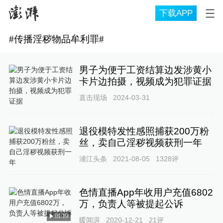
下载APP
#
传播淫秽物品牟利罪
#
男子为便于工资结算边发涉黄小
卡片边拍摄，视频成为犯罪证据
直击现场
2024-03-31
退役模特发性感照捕获200万粉
丝，卖自己淫秽视频获刑一年
浦江头条
2021-08-05
1328
评
色情直播App年收用户充值6802
万，负责人等被提起公诉
01:19
暖闻湃
2020-12-21
21
评