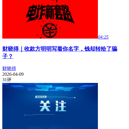
04:25
财晓得｜收款方明明写着你名字，钱却转给了骗
子？
财晓得
2026-04-09
31
评