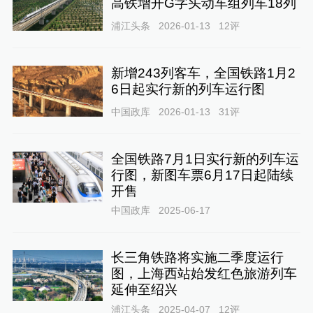
高铁增开G字头动车组列车18列
浦江头条
2026-01-13
12
评
新增243列客车，全国铁路1月2
6日起实行新的列车运行图
中国政库
2026-01-13
31
评
全国铁路7月1日实行新的列车运
行图，新图车票6月17日起陆续
开售
中国政库
2025-06-17
长三角铁路将实施二季度运行
图，上海西站始发红色旅游列车
延伸至绍兴
浦江头条
2025-04-07
12
评