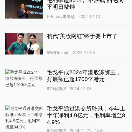
毛利率超85%，“不缺钱”的毛戈
平明日敲钟
FBeauty未来迹
2024-12-10
初代“美妆网红”终于要上市了
解码Decode
2024-12-06
毛戈平成2024年港股冻资王，
孖展额已超1700亿港元
IPO最前线
2024-12-06
毛戈平通过港交所聆讯：今年上
半年净利4.9亿元，毛利率增至8
4.9%
IPO最前线
2024-11-21
18
评