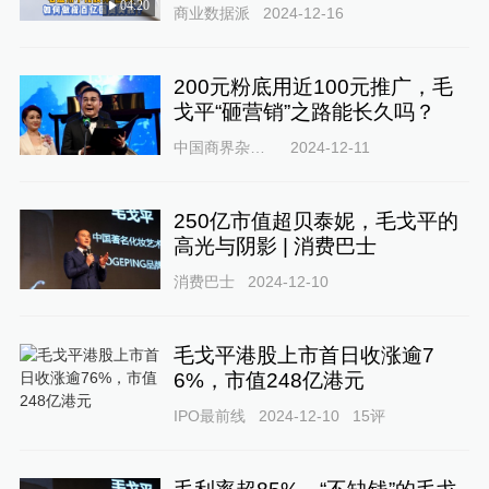
04:20
商业数据派
2024-12-16
200元粉底用近100元推广，毛
戈平“砸营销”之路能长久吗？
中国商界杂志社
2024-12-11
250亿市值超贝泰妮，毛戈平的
高光与阴影 | 消费巴士
消费巴士
2024-12-10
毛戈平港股上市首日收涨逾7
6%，市值248亿港元
IPO最前线
2024-12-10
15
评