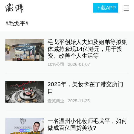
下载APP
#
毛戈平
#
毛戈平创始人夫妇及姐弟等拟集
体减持套现14亿港元，用于投
资、改善个人生活等
10%公司
2026-01-07
2025年，美妆卡在了港交所门
口
壹览商业
2025-11-25
一名温州小化妆师毛戈平，如何
做成百亿国货美妆?