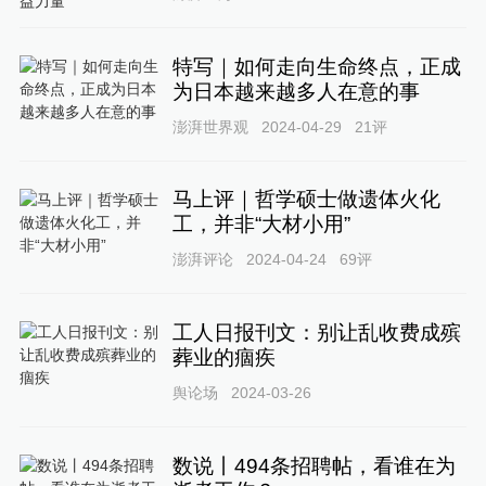
特写｜如何走向生命终点，正成
为日本越来越多人在意的事
澎湃世界观
2024-04-29
21
评
马上评｜哲学硕士做遗体火化
工，并非“大材小用”
澎湃评论
2024-04-24
69
评
工人日报刊文：别让乱收费成殡
葬业的痼疾
舆论场
2024-03-26
数说丨494条招聘帖，看谁在为