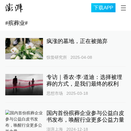
下载APP
#
殡葬业
#
疯涨的墓地，正在被抛弃
惊蛰研究所
2025-04-08
专访｜香农·李·道迪：选择被埋
葬的方式，是我们最终的权利
思想市场
2025-03-18
国内首份殡葬企业参与公益白皮
书发布，唤醒行业更多公益力量
澎湃上海
2024-12-18