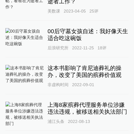
逝者工作？
美数课
2023-04-05
25
评
00后守墓女孩自述：我好像天生
适合吃这碗饭
后浪研究所
2022-11-25
18
评
这本书影响了肯尼迪葬礼的操
办，改变了美国的殡葬价值观
非虚构时间
2022-09-01
上海8家殡葬代理服务单位涉嫌
违法违规，被移送相关执法部门
浦江头条
2022-08-13