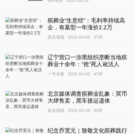
World湃
2021-04-23
殡葬业“生意经”：毛利率持续高
企，有墓型一年涨价2.2万
直击现场
2021-04-03
47
评
辽宁营口一涉黑组织垄断当地殡
葬业十余年：“抢”死人讹活人
一号专案
2021-04-02
47
评
北京媒体调查殡葬业乱象：冥币
大肆售卖，黑车接运遗体
直击现场
2021-03-29
43
评
纪念乔宽元｜致敬文化殡葬践行