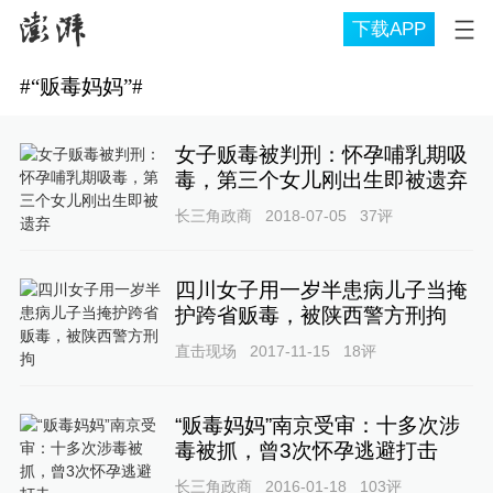
下载APP
#
“贩毒妈妈”
#
女子贩毒被判刑：怀孕哺乳期吸
毒，第三个女儿刚出生即被遗弃
长三角政商
2018-07-05
37
评
四川女子用一岁半患病儿子当掩
护跨省贩毒，被陕西警方刑拘
直击现场
2017-11-15
18
评
“贩毒妈妈”南京受审：十多次涉
毒被抓，曾3次怀孕逃避打击
长三角政商
2016-01-18
103
评