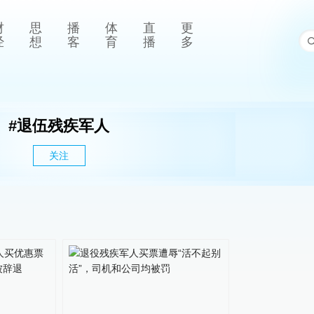
财
思
播
体
直
更
经
想
客
育
播
多
#
退伍残疾军人
关注