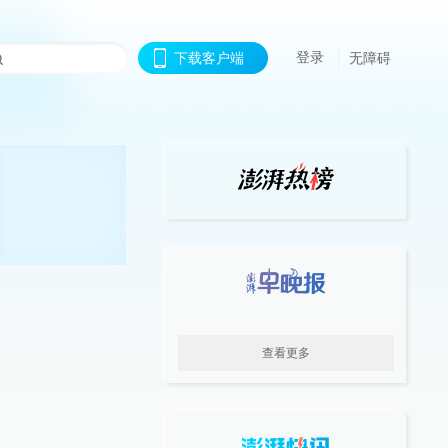
登录
下载客户端
无障碍
查看更多