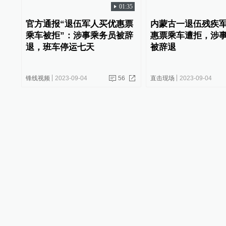
01:35
官方通报“退伍军人买优惠票
内蒙古一退伍残疾
乘车被拒”：涉事乘务员被辞
惠票乘车遭拒，涉
退，班车停运七天
被辞退
锋线视频
2023-09-04
56
直击现场
2023-09-04