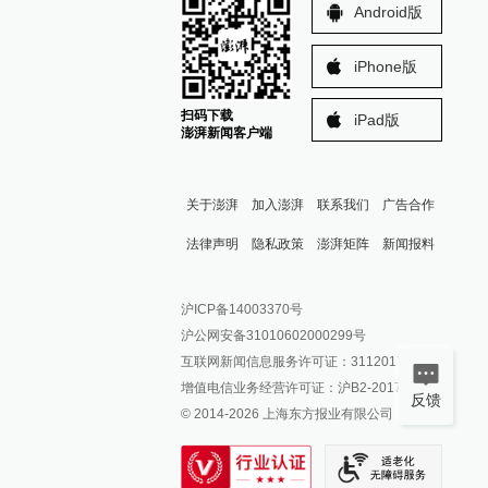
Android版
iPhone版
扫码下载
iPad版
澎湃新闻客户端
关于澎湃
加入澎湃
联系我们
广告合作
法律声明
隐私政策
澎湃矩阵
新闻报料
报料热线: 021-962866
澎湃新闻微博
沪ICP备14003370号
报料邮箱: news@thepaper.cn
澎湃新闻公众号
沪公网安备31010602000299号
澎湃新闻抖音号
互联网新闻信息服务许可证：31120170006
派生万物开放平台
增值电信业务经营许可证：沪B2-2017116
反馈
© 2014-
2026
上海东方报业有限公司
IP SHANGHAI
SIXTH TONE