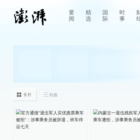
要
精
国
时
闻
选
际
事
卡片
列表