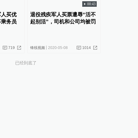
00:43
军人买优
退役残疾军人买票遭辱“活不
事乘务员
起别活”，司机和公司均被罚
719
锋线视频
2020-05-08
1014
已经到底了