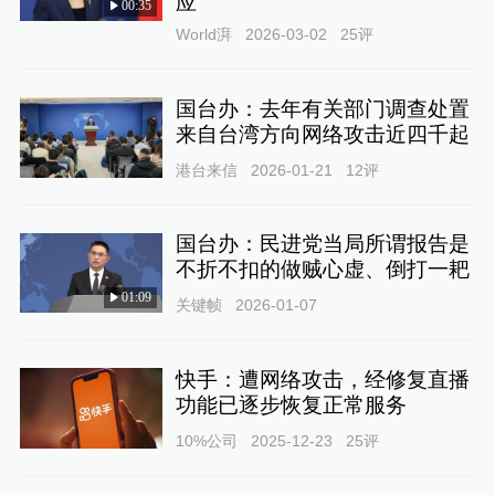
应
00:35
World湃
2026-03-02
25
评
国台办：去年有关部门调查处置
来自台湾方向网络攻击近四千起
港台来信
2026-01-21
12
评
国台办：民进党当局所谓报告是
不折不扣的做贼心虚、倒打一耙
01:09
关键帧
2026-01-07
快手：遭网络攻击，经修复直播
功能已逐步恢复正常服务
10%公司
2025-12-23
25
评