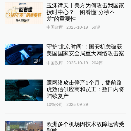
玉渊谭天丨美方为何攻击我国家
授时中心？一图看懂“分秒不
差”的重要性
中国政库
2025-10-19
59
评
守护“北京时间”！国安机关破获
美国国家安全局重大网络攻击案
1
中国政库
2025-10-19
204
评
遭网络攻击停产1个月，捷豹路
虎致信供应商和员工：数日内将
陆续复产
10%公司
2025-09-29
欧洲多个机场因技术故障运营受
影响