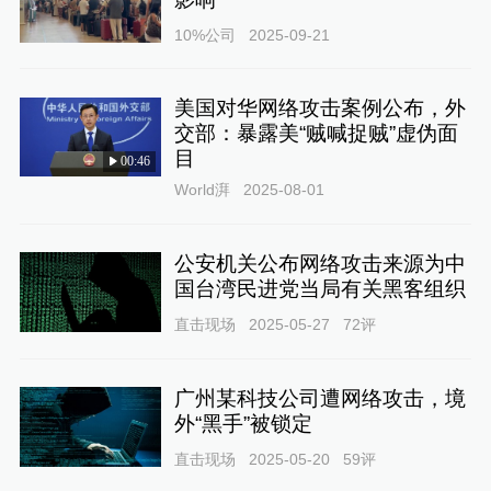
10%公司
2025-09-21
美国对华网络攻击案例公布，外
交部：暴露美“贼喊捉贼”虚伪面
目
00:46
World湃
2025-08-01
公安机关公布网络攻击来源为中
国台湾民进党当局有关黑客组织
直击现场
2025-05-27
72
评
广州某科技公司遭网络攻击，境
外“黑手”被锁定
直击现场
2025-05-20
59
评