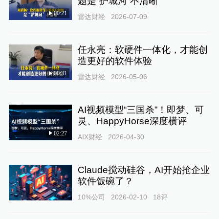
题是“护城河”不清晰
00:21
雷达财经
2026-07-09
任永亮：软硬件一体化，才能创
造更好的软件体验
00:31
雷达财经
2026-05-06
AI视频模型“三国杀”！即梦、可
灵、HappyHorse深度横评
02:27
AIX财经
2026-04-30
Claude搅动硅谷，AI开始抢企业
软件饭碗了？
10%公司
2026-02-10
18
评