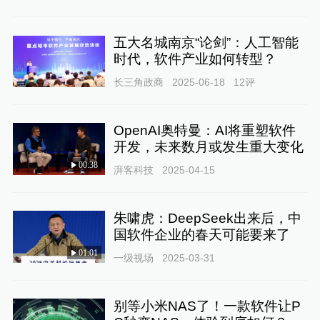
五大名城南京“论剑”：人工智能
时代，软件产业如何转型？
长三角政商
2025-06-18
12
评
OpenAI奥特曼：AI将重塑软件
开发，未来数月或发生重大变化
00:38
湃客科技
2025-04-15
朱啸虎：DeepSeek出来后，中
国软件企业的春天可能要来了
01:01
一级视场
2025-03-31
别等小米NAS了！一款软件让P