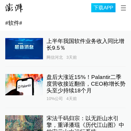
下载APP
#
软件
#
上半年我国软件业务收入同比增
长9.5％
网信河北
3天前
盘后大涨近15%！Palantir二季
度营收接近翻倍，CEO称增长势
头至少持续18个月
10%公司
4天前
宋法千码归宗：以无距山水引
擎，重译潘琨《历代江山图》中