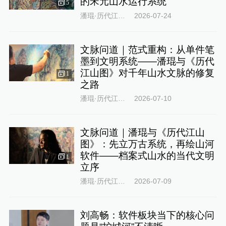
的宋元山水运行系统
5
潘琨·历代江山图
2026-07-24
文脉问道｜范式重构：从单件笔
墨到文明系统——潘琨与《历代
江山图》对千年山水文脉的修复
1
之路
潘琨·历代江山图
2026-07-10
文脉问道｜潘琨与《历代江山
图》：先立万古系统，再绘山河
软件——档案式山水的当代文明
1
立序
潘琨·历代江山图
2026-07-09
刘高畅：软件板块当下的核心问