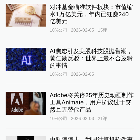
对冲基金瞄准软件板块：市值缩
水1万亿美元，年内已狂赚240
亿美元
10%公司
2026-02-05
15
评
AI焦虑引发美股科技股抛售潮，
黄仁勋反驳：世界上最不合逻辑
的事情
10%公司
2026-02-05
Adobe将关停25年历史动画制作
工具Animate，用户抗议过于突
然且无替代产品
10%公司
2026-02-03
21
评
中科院院士、我国计算机软件事