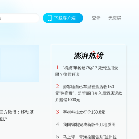
登录
下载客户端
无障碍
1
“梅姨”年龄超75岁？死刑适用受
限？律师解读
2
游客睡自己车里被酒店收150
元“住宿费”，监管部门介入后酒店退款
并赔偿1000元
3
宇树科技发行价150.8元
4
我国编制完成新版全月地质图
5
马上评｜青海拉面告别“兰州拉