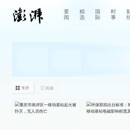
要
精
国
时
闻
选
际
事
卡片
列表