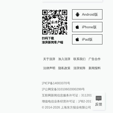
Android版
iPhone版
扫码下载
iPad版
澎湃新闻客户端
关于澎湃
加入澎湃
联系我们
广告合作
法律声明
隐私政策
澎湃矩阵
新闻报料
报料热线: 021-962866
澎湃新闻微博
沪ICP备14003370号
报料邮箱: news@thepaper.cn
澎湃新闻公众号
沪公网安备31010602000299号
澎湃新闻抖音号
互联网新闻信息服务许可证：31120170006
派生万物开放平台
增值电信业务经营许可证：沪B2-2017116
反馈
© 2014-
2026
上海东方报业有限公司
IP SHANGHAI