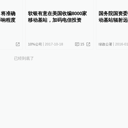
：将准确
软银有意在美国收编8000家
国务院国资委
影响程度
移动基站，加码电信投资
动基站辐射远
10%公司
2017-10-18
15
绿政公署
2016-01
已经到底了