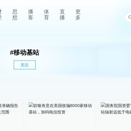
财
思
播
体
直
更
经
想
客
育
播
多
#
移动基站
关注