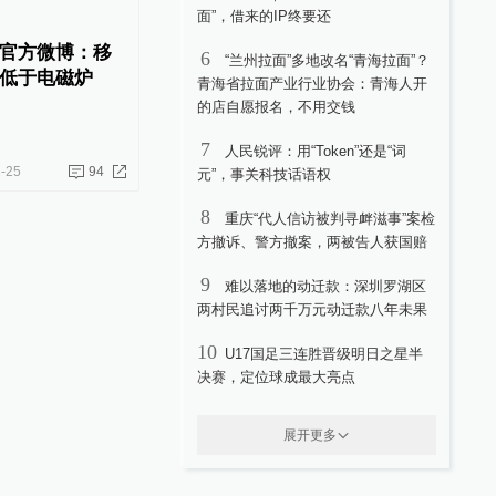
面”，借来的IP终要还
官方微博：移
6
“兰州拉面”多地改名“青海拉面”？
低于电磁炉
青海省拉面产业行业协会：青海人开
的店自愿报名，不用交钱
7
人民锐评：用“Token”还是“词
-25
94
元”，事关科技话语权
8
重庆“代人信访被判寻衅滋事”案检
方撤诉、警方撤案，两被告人获国赔
9
难以落地的动迁款：深圳罗湖区
两村民追讨两千万元动迁款八年未果
10
U17国足三连胜晋级明日之星半
决赛，定位球成最大亮点
展开更多