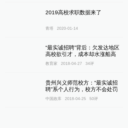
2019高校求职数据来了
青塔
2020-01-14
“最实诚招聘”背后：欠发达地区
高校欲引才，成本却水涨船高
教育家
2018-04-27
34
评
贵州兴义师范校方：“最实诚招
聘”系个人行为，校方不会处罚
中国政库
2018-04-25
50
评
上海名校访谈⑨｜财大校长：追
求精英教育，可去伦敦纽约实习