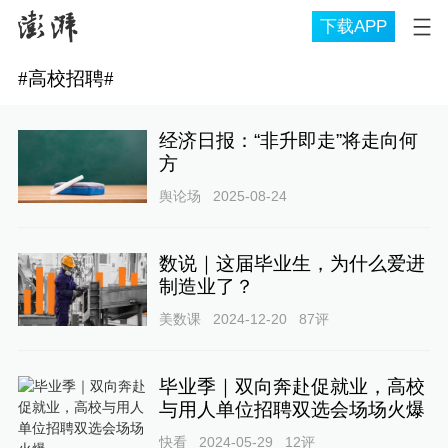
下载APP
#
高校招聘
#
经济日报：“非升即走”将走向何
方
舆论场
2025-08-24
数说｜这届毕业生，为什么爱进
制造业了？
美数课
2024-12-20
87
评
毕业季｜双向奔赴促就业，高校
与用人单位招聘双选会场场火爆
快看
2024-05-29
12
评