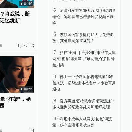
01:10
5
泸溪河发布“桃酥现金属牙冠”调查
？肖战说，断
结论，称消费者已澄清所发视频不属
记忆犹新
实
6
东航国内客票提前14天可免费退
改，其他航司如何规定？
26
87
7
扫描“主播”｜主播利用未成年人喊
网友“爸爸”博流量，“母女合拍”多账号
被封禁
8
佛山一中学教师招聘笔试前13名
被淘汰、后5名进体检名单？市教育局
00:56
通报
流量“打架”，杨
9
官方再通报“特教老师招聘违规”：
围
多人受到党纪政务处分和组织处理
10
利用未成年人喊网友“爸爸”博流
量，多个主播账号被封禁
26