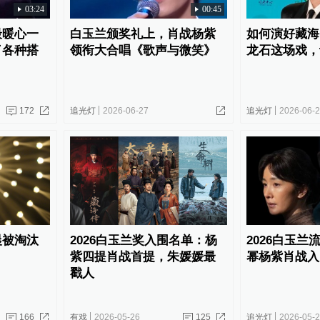
03:24
00:45
最暖心一
白玉兰颁奖礼上，肖战杨紫
如何演好藏海
了各种搭
领衔大合唱《歌声与微笑》
龙石这场戏，
172
追光灯
2026-06-27
追光灯
2026-06-
晨被淘汰
2026白玉兰奖入围名单：杨
2026白玉兰
紫四提肖战首提，朱媛媛最
幂杨紫肖战入
戳人
166
有戏
2026-05-26
125
追光灯
2026-05-