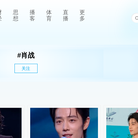
财
思
播
体
直
更
经
想
客
育
播
多
#
肖战
关注