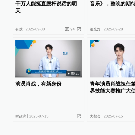
千万人能挺直腰杆说话的明
音乐》，整晚的期
天
有戏
2025-09-30
94
追光灯
2025-09-28
00:25
演员肖战，有新身份
青年演员肖战担任第
界技能大赛推广大
时政湃
2025-07-15
大都会
2025-07-15