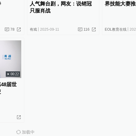
待
人气舞台剧，网友：说销冠
界技能大赛推
只服肖战
78
有戏
2025-09-11
116
EOL教育在线
202
00:22
48届世
使
加载中