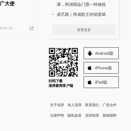
广大使
课，和演唱会门票一样难抢
谈艺路｜终成歌王的胡彦斌
5-07-15
查看更多
Android版
iPhone版
扫码下载
iPad版
澎湃新闻客户端
关于澎湃
加入澎湃
联系我们
广告合作
法律声明
隐私政策
澎湃矩阵
新闻报料
报料热线: 021-962866
澎湃新闻微博