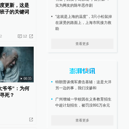
度更新，这是
实为网友的陈年恶作剧
班子的关键词
“这就是上海的温度”，3只小松鼠掉
在滚烫的路面上，上海市民接力救
助
12
12
查看更多
00:35
特朗普谈俄军袭击基辅：这是大洋
太爷爷”：为何
另一边的事，我们没掺和
寻死？
广州增城一学校因在义务教育招生
中超计划招生，被罚没891万余元
查看更多