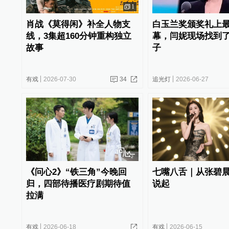
1
肖战《莫得闲》补全人物支
白玉兰奖颁奖礼上
线，3集超160分钟重构独立
幕，闫妮现场找到
故事
子
有戏
2026-07-30
34
追光灯
2026-06-27
《问心2》“铁三角”今晚回
七嘴八舌｜从张碧
归，四部待播医疗剧期待值
说起
拉满
有戏
2026-06-18
有戏
2026-06-15