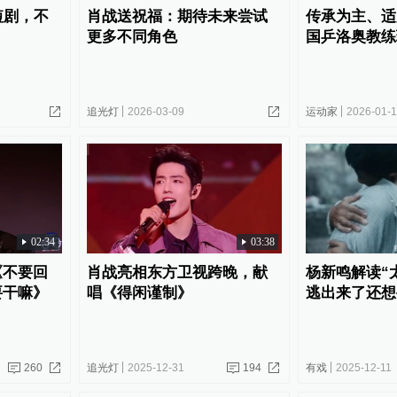
短剧，不
肖战送祝福：期待未来尝试
传承为主、适
更多不同角色
国乒洛奥教练
追光灯
2026-03-09
运动家
2026-01-
02:34
03:38
《不要回
肖战亮相东方卫视跨晚，献
杨新鸣解读“
要干嘛》
唱《得闲谨制》
逃出来了还想
260
追光灯
2025-12-31
194
有戏
2025-12-11