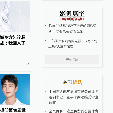
肌肉在“缺氧”状态下进行的剧烈运
动，与“有氧运动”相区别
城良方》诠释
一部国产科幻冒险电影， 7月下旬
战：我回来了
上映2天宣布撤档
开始答题
中国东方电气集团有限公司原党
组副书记、董事宋致远接受审查
调查
担任第48届世
全民健身｜这里免费的公益体育