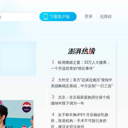
登录
下载客户端
无障碍
1
欧洲燃烧之夏：33万人大撤离，
一个升温世界的“哨兵事件”
2
大外交｜美方“边谈边施压”侵蚀中
美战略稳定基础，中方反制“一日三连”
3
北京：非京籍家庭购房社保个税
缴纳年限下调为一年
4
女子称丰胸术9个月后确诊乳腺
癌，医美机构：手术不可能引发癌
症，建议走司法途径