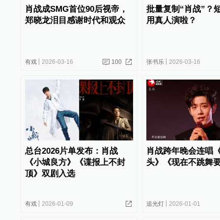
肖战成SMG首位90后视帝，
批量复制“肖战”？
郑晓龙泪目感谢时代和观众
用真人演啦？
有戏
2026-03-16
100
张书乐
2026-03-16
总台2026片单发布：肖战
肖战跨年晚会连唱
《小城良方》《谍报上不封
头》《现在不跳舞
顶》双剧入选
有戏
2026-01-09
追光灯
2026-01-01