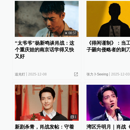
00:57
“太爷爷”杨新鸣谈肖战：这
《得闲谨制》：当
个重庆娃的南京话学得又快
子砸向侵略者的刺
又好
追光灯
2025-12-08
张力卜Seeing
2025-12-03
1
新剧杀青，肖战发帖：守着
湾区升明月｜肖战