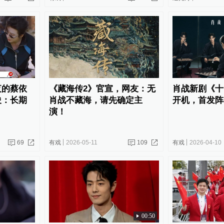
夜的蔡依
《藏海传2》官宣，网友：无
肖战新剧《十
俊：长期
肖战不藏海，请先确定主
开机，首发阵
演！
69
有戏
2026-05-11
109
有戏
2026-04-10
00:50