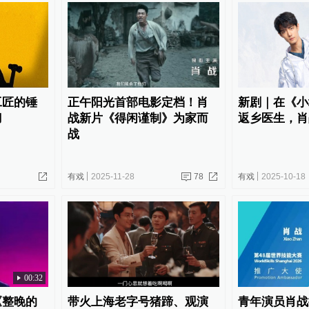
工匠的锤
正午阳光首部电影定档！肖
新剧｜在《小
刀
战新片《得闲谨制》为家而
返乡医生，肖
战
有戏
2025-11-28
78
有戏
2025-10-18
00:32
《整晚的
带火上海老字号猪蹄、观演
青年演员肖战