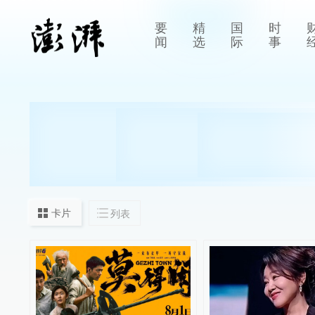
要
精
国
时
闻
选
际
事
卡片
列表