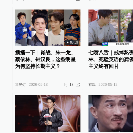
03:59
插播一下｜肖战、朱一龙、
七嘴八舌｜戒掉熬
蔡依林、钟汉良，这些明星
林、死磕英语的龚
为何坚持长期主义？
主义终有回甘
追光灯
2026-05-13
18
有戏
2026-05-12