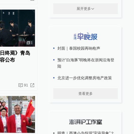
展开更多
1
封面｜泰国校园再响枪声
日终焉》青岛
容公布
预计“白海豚”明晚将在浙闽沿海登
陆
北京进一步优化调整房地产政策
91
查看更多
明查｜西澳小岛惊现“宇宙异象”？