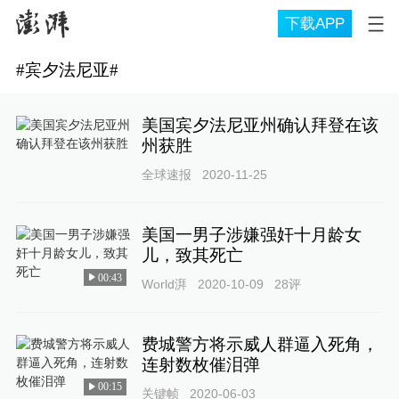
下载APP
#
宾夕法尼亚
#
美国宾夕法尼亚州确认拜登在该
州获胜
全球速报
2020-11-25
美国一男子涉嫌强奸十月龄女
儿，致其死亡
00:43
World湃
2020-10-09
28
评
费城警方将示威人群逼入死角，
连射数枚催泪弹
00:15
关键帧
2020-06-03