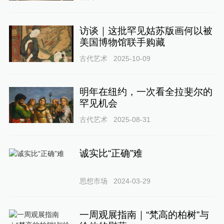
访谈｜这批罕见姑苏版画何以被
美国博物馆联手购藏
古代艺术
2025-10-09
明年在纽约，一次看全拉斐尔的
罕见机会
古代艺术
2025-08-31
诚实比“正确”难
思想市场
2024-03-29
一周观展指南｜“梵高的柏树”与