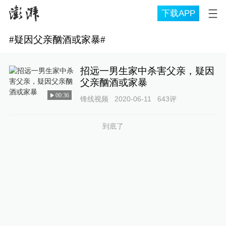
下载APP
#
疑因父亲酗酒或家暴
#
招远一男生家中杀害父亲，疑因
父亲酗酒或家暴
00:36
锋线视频
2020-06-11
643
评
到底了