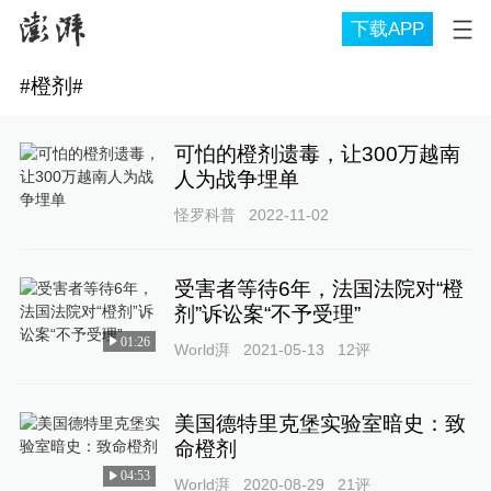
下载APP
#
橙剂
#
可怕的橙剂遗毒，让300万越南
人为战争埋单
怪罗科普
2022-11-02
受害者等待6年，法国法院对“橙
剂”诉讼案“不予受理”
01:26
World湃
2021-05-13
12
评
美国德特里克堡实验室暗史：致
命橙剂
04:53
World湃
2020-08-29
21
评