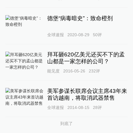
德堡“病毒暗史”：致命橙剂
全球速报
2020-08-29
50
评
拜耳砸620亿美元还买不下的孟
山都是一家怎样的公司？
能见度
2016-05-26
232
评
美军参谋长联席会议主席43年来
首访越南，将取消武器禁售
全球速报
2014-08-15
28
评
到底了