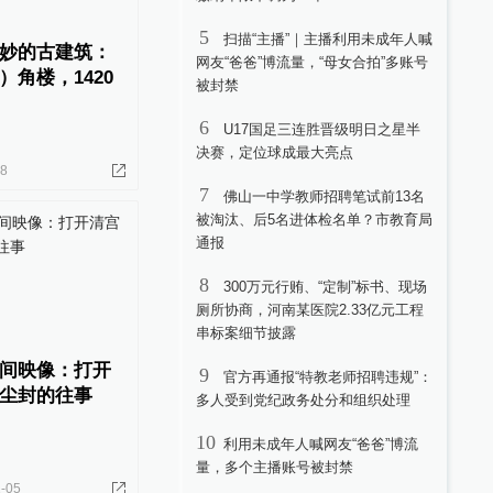
5
扫描“主播”｜主播利用未成年人喊
妙的古建筑：
网友“爸爸”博流量，“母女合拍”多账号
角楼，1420
被封禁
6
U17国足三连胜晋级明日之星半
决赛，定位球成最大亮点
08
7
佛山一中学教师招聘笔试前13名
被淘汰、后5名进体检名单？市教育局
通报
8
300万元行贿、“定制”标书、现场
厕所协商，河南某医院2.33亿元工程
串标案细节披露
间映像：打开
9
官方再通报“特教老师招聘违规”：
尘封的往事
多人受到党纪政务处分和组织处理
10
利用未成年人喊网友“爸爸”博流
量，多个主播账号被封禁
-05