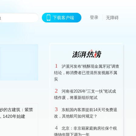
登录
下载客户端
无障碍
1
泸溪河发布“桃酥现金属牙冠”调查
结论，称消费者已澄清所发视频不属
实
2
河南省2026年“三支一扶”笔试成
绩作废，将重新组织笔试
3
东航国内客票提前14天可免费退
改，其他航司如何规定？
4
北京：非京籍家庭购房社保个税
缴纳年限下调为一年