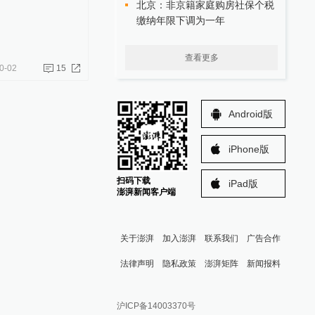
北京：非京籍家庭购房社保个税
缴纳年限下调为一年
查看更多
0-02
15
Android版
iPhone版
扫码下载
iPad版
澎湃新闻客户端
关于澎湃
加入澎湃
联系我们
广告合作
法律声明
隐私政策
澎湃矩阵
新闻报料
报料热线: 021-962866
澎湃新闻微博
沪ICP备14003370号
报料邮箱: news@thepaper.cn
澎湃新闻公众号