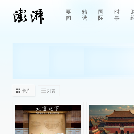
要
精
国
时
闻
选
际
事
卡片
列表