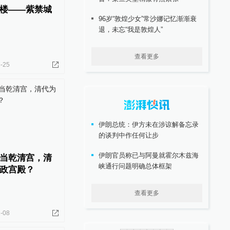
楼——紫禁城
96岁“敦煌少女”常沙娜记忆渐渐衰
退，未忘“我是敦煌人”
查看更多
-25
伊朗总统：伊方未在涉谅解备忘录
的谈判中作任何让步
伊朗官员称已与阿曼就霍尔木兹海
当乾清宫，清
峡通行问题明确总体框架
政宫殿？
查看更多
-08