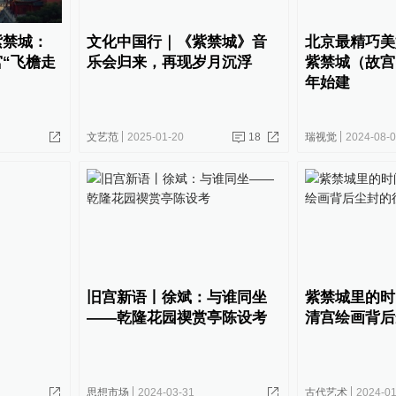
紫禁城：
文化中国行｜《紫禁城》音
北京最精巧美
“飞檐走
乐会归来，再现岁月沉浮
紫禁城（故宫）
年始建
文艺范
2025-01-20
18
瑞视觉
2024-08-
旧宫新语丨徐斌：与谁同坐
紫禁城里的时
——乾隆花园禊赏亭陈设考
清宫绘画背后
思想市场
2024-03-31
古代艺术
2024-01