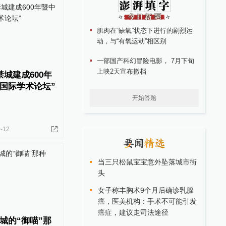
肌肉在“缺氧”状态下进行的剧烈运
动，与“有氧运动”相区别
一部国产科幻冒险电影， 7月下旬
上映2天宣布撤档
城建成600年
国际学术论坛”
开始答题
-12
当三只松鼠宝宝意外坠落城市街
头
女子称丰胸术9个月后确诊乳腺
癌，医美机构：手术不可能引发
癌症，建议走司法途径
城的“御喵”那