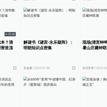
02:46
成本？清
解谜书《谜宫·永乐疑阵》：
现场|清宫钟
源营造顶
明朝知识点密集
暑山庄藏钟联
文化课
2022-07-08
古代艺术
2022-01