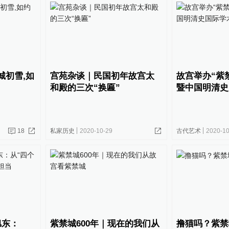
禁城初雪,如
宫苑杂谈｜民国初年故宫太
故宫举办“紫禁
和殿的三次“换匾”
暨中国明清史
18
私家历史
2020-10-29
古代艺术
2020-10
旭东：
紫禁城600年｜现在的我们从
撸猫吗？紫禁