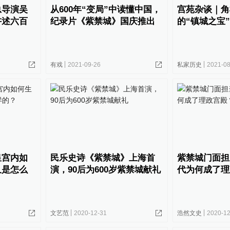
总导演吴
从600年“变局”中读懂中国，
宫苑杂谈｜角
讲述六百
纪录片《紫禁城》国庆推出
的“镇城之宝”
有戏
2021-09-26
私家历史
2021-08
皇宫内如
民乐史诗《紫禁城》上海首
紫禁城门面担
又是怎么
演，90后为600岁紫禁城献礼
代为何成了理
文艺范
2020-12-31
浩然文史
2020-12