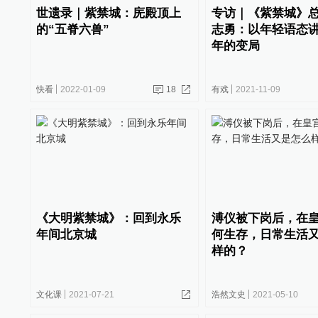
世遗录｜紫禁城：庑殿顶上
专访｜《紫禁城》
的“五脊六兽”
志勇：以年轻语态
年的变局
快看
2022-01-09
18
有戏
2021-11-09
《大明紫禁城》：回到永乐
溥仪被下岗后，在
年间北京城
何生存，日常生活
样的？
文化课
2021-07-21
浩然文史
2021-05-10