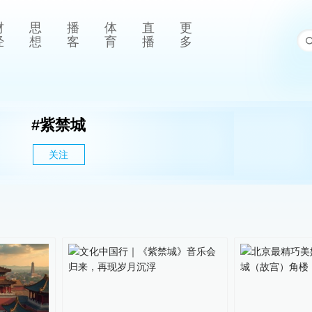
财
思
播
体
直
更
经
想
客
育
播
多
#
紫禁城
关注