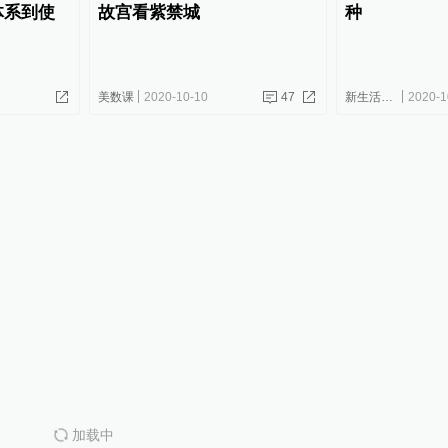
体系到使
故宫看紫禁城
种
美数课
2020-10-10
47
新生活方式研究院
2020-1
加载中