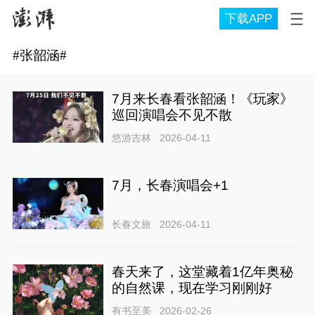
下载APP
#
张韶涵
#
7月来长春看张韶涵！《玩家》
巡回演唱会不见不散
悠游吉林
2026-04-11
7月，长春演唱会+1
长春文旅
2026-04-11
春天来了，这堂藏着1亿年奥秘
的自然课，现在学习刚刚好
有书至美
2026-02-26