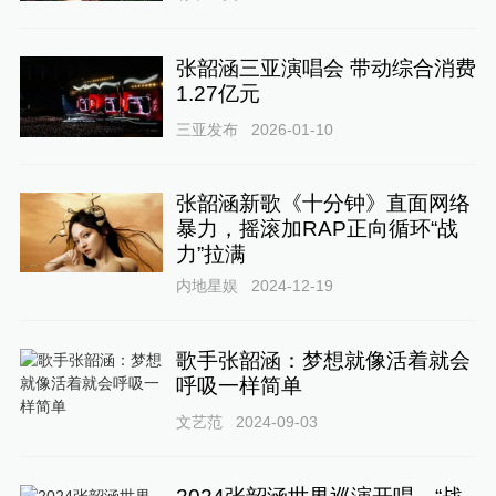
张韶涵三亚演唱会 带动综合消费
1.27亿元
三亚发布
2026-01-10
张韶涵新歌《十分钟》直面网络
暴力，摇滚加RAP正向循环“战
力”拉满
内地星娱
2024-12-19
歌手张韶涵：梦想就像活着就会
呼吸一样简单
文艺范
2024-09-03