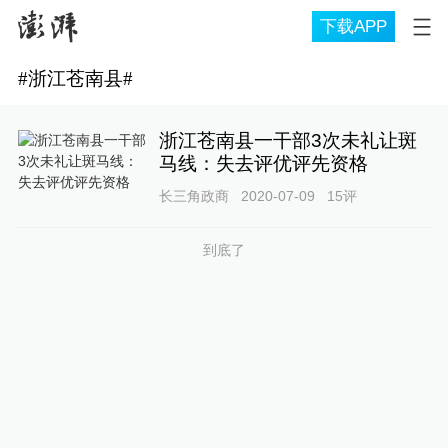
下载APP
#
浙江苍南县
#
浙江苍南县一干部3次未礼让斑
马线：失去评优评先资格
长三角政商
2020-07-09
15
评
到底了