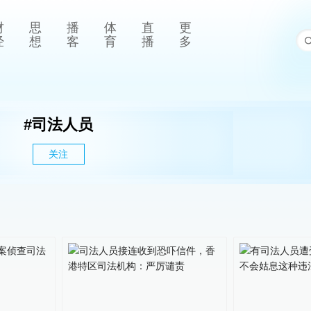
财
思
播
体
直
更
经
想
客
育
播
多
#
司法人员
关注