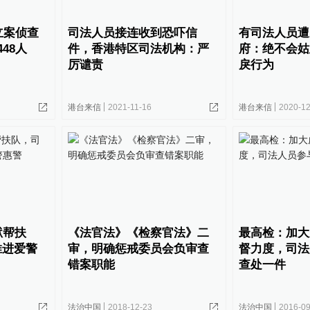
立案侦查
司法人员接连收到恐吓信
有司法人员遭
48人
件，香港特区司法机构：严
府：绝不会姑
厉谴责
戾行为
港台来信
2021-11-16
港台来信
2020-12
狱帮扶
《法官法》《检察官法》二
最高检：加大
推进爱警
审，明确惩戒委员会负审查
督力度，司法
错案职能
查处一件
法治中国
2018-12-23
法治中国
2016-09