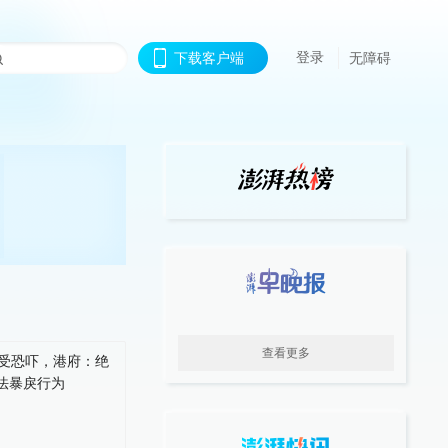
登录
下载客户端
无障碍
查看更多