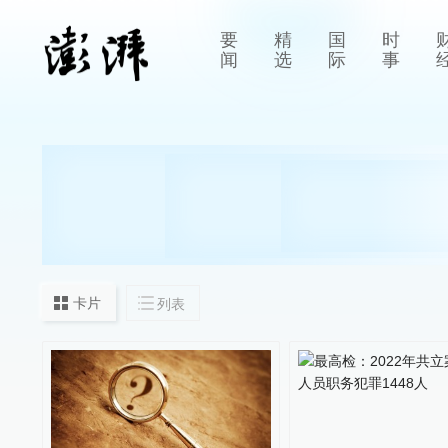
要
精
国
时
闻
选
际
事
卡片
列表