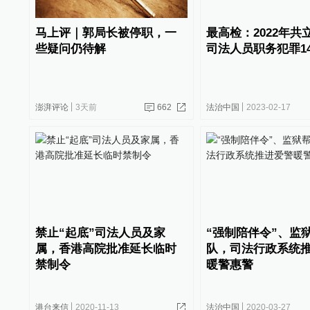
马上评｜郭局长被停职，一
最高检：2022年共
些疑问仍待解
司法人员职务犯罪14
澎湃评论
3天前
662
法治中国
2023-02-17
禁止“起底”司法人员及家
“强制陪伴令”、监
属，香港高院批准延长临时
队，司法行政系统
禁制令
暖警惠警
港台来信
2020-11-13
法治中国
2020-03-27