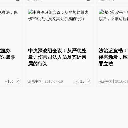
实施办
中央深改组会议：从严惩处
法治蓝皮书：
依法履职
暴力伤害司法人员及其近亲
侵害频发，应
属的行为
罪立法
50
法治中国
2016-04-19
21
法治中国
2016-03