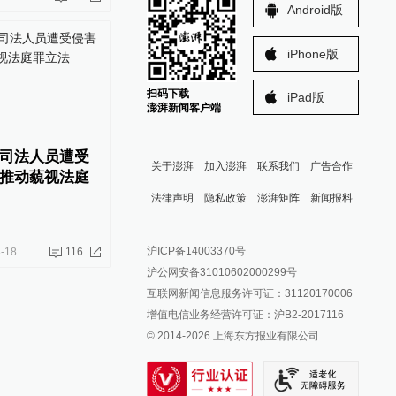
Android版
iPhone版
扫码下载
iPad版
澎湃新闻客户端
司法人员遭受
关于澎湃
加入澎湃
联系我们
广告合作
推动藐视法庭
法律声明
隐私政策
澎湃矩阵
新闻报料
报料热线: 021-962866
澎湃新闻微博
沪ICP备14003370号
-18
116
报料邮箱: news@thepaper.cn
澎湃新闻公众号
沪公网安备31010602000299号
澎湃新闻抖音号
互联网新闻信息服务许可证：31120170006
派生万物开放平台
增值电信业务经营许可证：沪B2-2017116
© 2014-
2026
上海东方报业有限公司
IP SHANGHAI
SIXTH TONE