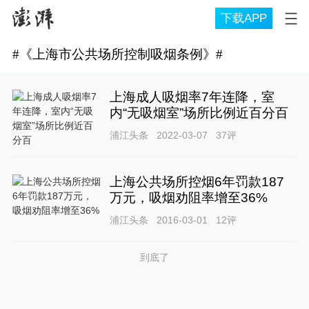
下载APP
#
《上海市公共场所控制吸烟条例》
#
上海成人吸烟率7年连降，室
内“无吸烟室”场所比例近百分百
浦江头条
2022-03-07
37
评
上海公共场所控烟6年罚款187
万元，吸烟劝阻率增至36%
浦江头条
2016-03-01
12
评
到底了